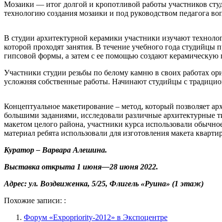
Мозаики — итог долгой и кропотливой работы участников сту
технологию создания мозаики и под руководством педагога в
В студии архитектурной керамики участники изучают технолог
которой проходят занятия. В течение учебного года студийцы 
гипсовой формы, а затем с ее помощью создают керамическую 
Участники студии резьбы по белому камню в своих работах ор
усложняя собственные работы. Начинают студийцы с традици
Концептуальное макетирование – метод, который позволяет ар
большими заданиями, исследовали различные архитектурные т
макетом целого района, участники курса использовали обычное
материал ребята использовали для изготовления макета кварти
Куратор – Варвара Алешина.
Выставка открыта 1 июня—28 июня 2022.
Адрес: ул. Воздвиженка, 5/25, Флигель «Руина» (1 этаж)
Похожие записи: :
Форум «Expopriority-2012» в Экспоцентре