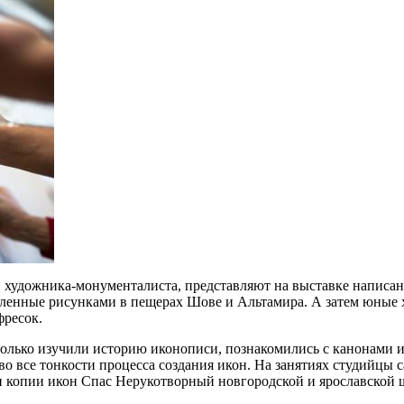
ой художника-монументалиста, представляют на выставке написа
ленные рисунками в пещерах Шове и Альтамира. А затем юные 
фресок.
 только изучили историю иконописи, познакомились с канонами 
во все тонкости процесса создания икон. На занятиях студийцы 
ли копии икон Спас Нерукотворный новгородской и ярославской 