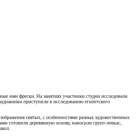
нные ими фрески. На занятиях участники студии исследовали
художники приступили к исследованию египетского
изображения святых, с особенностями разных художественных
сами готовили деревянную основу, наносили грунт-левкас,
школ.