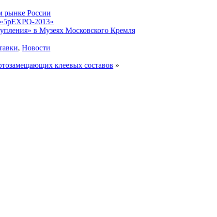
м рынке России
е «5pEXPO-2013»
тупления» в Музеях Московского Кремля
тавки
,
Новости
ортозамещающих клеевых составов
»