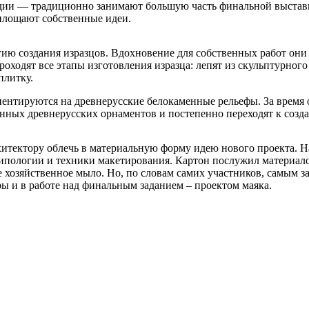
дии — традиционно занимают большую часть финальной выставк
оплощают собственные идеи.
ию создания изразцов. Вдохновение для собственных работ они
проходят все этапы изготовления изразца: лепят из скульптурно
плитку.
иентируются на древнерусские белокаменные рельефы. За время
онных древнерусских орнаментов и постепенно переходят к со
хитектору облечь в материальную форму идею нового проекта. Н
ипологии и техники макетирования. Картон послужил материало
 хозяйственное мыло. Но, по словам самих участников, самым з
ры и в работе над финальным заданием – проектом маяка.