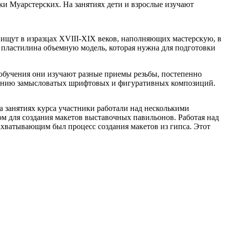
и Муарстерских. На занятиях дети и взрослые изучают
 ищут в изразцах XVIII-XIX веков, наполняющих мастерскую, в
го пластилина объемную модель, которая нужна для подготовки
 обучения они изучают разные приемы резьбы, постепенно
зданию замысловатых шрифтовых и фигуративных композиций.
а занятиях курса участники работали над несколькими
м для создания макетов выставочных павильонов. Работая над
ахватывающим был процесс создания макетов из гипса. Этот