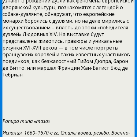
узнают о рождении дуэли как феномена европейской
дворянской культуры, познакомятся с легендой о
собаке-дуэлянте, обнаружат, что европейские
монархи боролись с дуэлями, но на деле мирились с
их существованием – вплоть до эпохи «победителя
дуэлей» Людовика XIV. На выставке будут
представлены живопись, гравюры и уникальные
рисунки XVI-XVII веков — в том числе портреты
французских королей и таких известных участников
поединков, как безжалостный Гийом Дюпра, барон
де Витто, или маршал Франции Жан-Батист Бюд де
Гебриан.
Рапира типа «таза»
Испания, 1660–1670-е гг. Сталь; ковка, резьба. Военно-