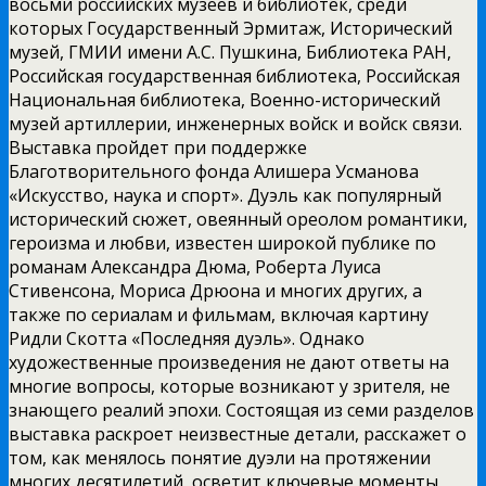
восьми российских музеев и библиотек, среди
которых Государственный Эрмитаж, Исторический
музей, ГМИИ имени А.С. Пушкина, Библиотека РАН,
Российская государственная библиотека, Российская
Национальная библиотека, Военно-исторический
музей артиллерии, инженерных войск и войск связи.
Выставка пройдет при поддержке
Благотворительного фонда Алишера Усманова
«Искусство, наука и спорт». Дуэль как популярный
исторический сюжет, овеянный ореолом романтики,
героизма и любви, известен широкой публике по
романам Александра Дюма, Роберта Луиса
Стивенсона, Мориса Дрюона и многих других, а
также по сериалам и фильмам, включая картину
Ридли Скотта «Последняя дуэль». Однако
художественные произведения не дают ответы на
многие вопросы, которые возникают у зрителя, не
знающего реалий эпохи. Состоящая из семи разделов
выставка раскроет неизвестные детали, расскажет о
том, как менялось понятие дуэли на протяжении
многих десятилетий, осветит ключевые моменты,