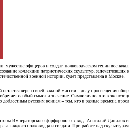
ии, мужестве офицеров и солдат, полководческом гении военача
создание коллекции патриотических скульптур, запечатлевших в
отечественной военной истории, будет представлена в Москве.
й остается верен своей важной миссии – делу просвещения обще
иобретает особый смысл и значение. Символично, что в экспози
ю доблестным русским воинам – тем, кто в разные времена про
пторы Императорского фарфорового завода Анатолий Данилов и 
раза каждого полководца и солдата. При работе над скульптура