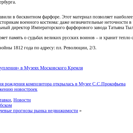
ербурга.
или в бисквитном фарфоре. Этот материал позволяет наиболее 
сторикам военного костюма: даже незначительные неточности в
льный директор Императорского фарфорового завода Татьяна Ты
яет память о судьбах великих русских воинов – и хранит тепло 
ойны 1812 года по адресу: пл. Революции, 2/3.
тупления» в Музеях Московского Кремля
я рождения композитора открылась в Музее С.С.Прокофьева
ижению новостроек
тавки
,
Новости
юбском
евые прогнозы рынка недвижимости
»