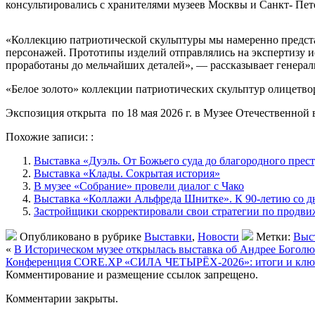
консультировались с хранителями музеев Москвы и Санкт- Пет
«Коллекцию патриотической скульптуры мы намеренно представ
персонажей. Прототипы изделий отправлялись на экспертизу и
проработаны до мельчайших деталей», — рассказывает генера
«Белое золото» коллекции патриотических скульптур олицетвор
Экспозиция открыта по 18 мая 2026 г. в Музее Отечественной в
Похожие записи: :
Выставка «Дуэль. От Божьего суда до благородного прес
Выставка «Клады. Сокрытая история»
В музее «Собрание» провели диалог с Чако
Выставка «Коллажи Альфреда Шнитке». К 90-летию со дн
Застройщики скорректировали свои стратегии по продв
Опубликовано в рубрике
Выставки
,
Новости
Метки:
Выс
«
В Историческом музее открылась выставка об Андрее Богол
Конференция CORE.XP «СИЛА ЧЕТЫРЁХ-2026»: итоги и ключ
Комментирование и размещение ссылок запрещено.
Комментарии закрыты.