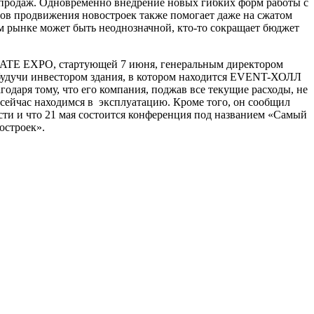
 продаж. Одновременно внедрение новых гибких форм работы с
ов продвижения новостроек также помогает даже на сжатом
м рынке может быть неоднозначной, кто-то сокращает бюджет
TATE EXPO, стартующей 7 июня, генеральным директором
будучи инвестором здания, в котором находится EVENT-ХОЛЛ
годаря тому, что его компания, поджав все текущие расходы, не
 сейчас находимся в эксплуатацию. Кроме того, он сообщил
и и что 21 мая состоится конференция под названием «Самый
остроек».