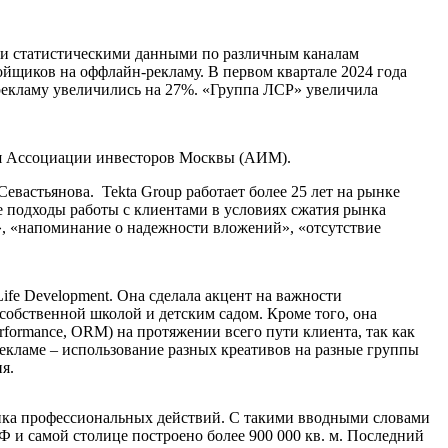
ыми статистическими данными по различным каналам
ойщиков на оффлайн-рекламу. В первом квартале 2024 года
рекламу увеличились на 27%. «Группа ЛСР» увеличила
ия Ассоциации инвесторов Москвы (АИМ).
евастьянова. Tekta Group работает более 25 лет на рынке
е подходы работы с клиентами в условиях сжатия рынка
», «напоминание о надежности вложений», «отсутствие
fe Development. Она сделала акцент на важности
собственной школой и детским садом. Кроме того, она
rformance, ORM) на протяжении всего пути клиента, так как
екламе – использование разных креативов на разные группы
я.
щика профессиональных действий. С такими вводными словами
Ф и самой столице построено более 900 000 кв. м. Последний