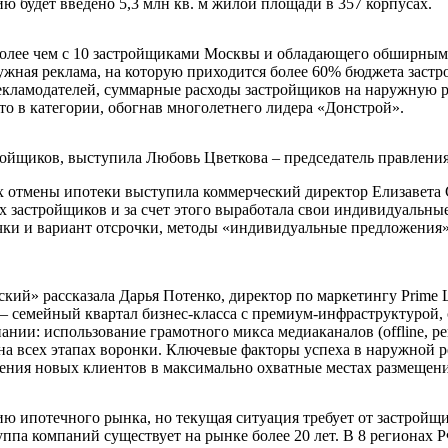
ю будет введено 5,3 млн кв. м жилой площади в 357 корпусах.
го более чем с 10 застройщиками Москвы и обладающего обширн
ужная реклама, на которую приходится более 60% бюджета застр
рекламодателей, суммарные расходы застройщиков на наружную 
сто в категории, обогнав многолетнего лидера «Донстрой».
ройщиков, выступила Любовь Цветкова – председатель правлен
х отмены ипотеки выступила коммерческий директор Елизавета С
х застройщиков и за счет этого выработала свои индивидуальны
очки и вариант отсрочки, методы «индивидуальные предложения
й» рассказала Дарья Потенко, директор по маркетингу Prime Li
 семейный квартал бизнес-класса с премиум-инфраструктурой, 
нии: использование грамотного микса медиаканалов (offline, pe
а всех этапах воронки. Ключевые факторы успеха в наружной р
чения новых клиентов в максимально охватные местах размещени
ю ипотечного рынка, но текущая ситуация требует от застрой
па компаний существует на рынке более 20 лет. В 8 регионах Р