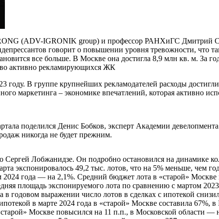
RONG (ADV-IGRONIK group) и профессор РАНХиГС Дмитрий Сен
идепрессантов говорит о повышении уровня тревожности, что та
новится все больше. В Москве она достигла 8,9 млн кв. м. За г
ество активно рекламирующихся ЖК
023 году. В группе крупнейших рекламодателей расходы достигл
нного маркетинга – экономике впечатлений, которая активно ис
тала поделился Денис Бобков, эксперт Академии девелопмента 
родаж никогда не будет прежним.
ro Сергей Лобжанидзе. Он подробно остановился на динамике 
а экспонировалось 49,2 тыс. лотов, что на 5% меньше, чем год 
ем 2024 года — на 2,1%. Средний бюджет лота в «старой» Москве
едняя площадь экспонируемого лота по сравнению с мартом 2023 г
а в годовом выражении число лотов в сделках с ипотекой снизи
 ипотекой в марте 2024 года в «старой» Москве составила 67%,
«старой» Москве повысился на 11 п.п., в Московской области — на