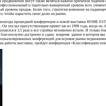
 на продвижение могут также являться важной причиной падения
офессиональный и тщательно выверенный уровень всех элемент
ый уровень продаж. Более того, стратегия компании на падающе
его, чтобы нарастить свою долю на рынке.
ганизатора прошедшей конференции и новой выставки HOME ES
 послал присутствующим привет аж из 1998 года, когда он, 
ушился в 3,5 раза и все стройки мгновенно встали. И только бла
 благополучно достроено и сдано вовремя здание в котором мы
циализированных конференций для игроков рынка недвижимост
нь работы выставки, пройдет конференция «Классификации нов