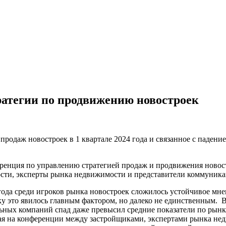
ратегии по продвижению новостроек
родаж новостроек в 1 квартале 2024 года и связанное с падени
нция по управлению стратегией продаж и продвижения новост
ости, эксперты рынка недвижимости и представители коммуника
да среди игроков рынка новостроек сложилось устойчивое мнен
ку это явилось главным фактором, но далеко не единственным. 
ьных компаний спад даже превысил средние показатели по рынку
шая на конференции между застройщиками, экспертами рынка н