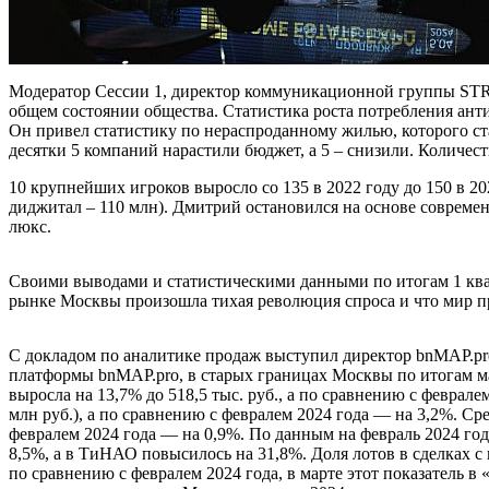
Модератор Сессии 1, директор коммуникационной группы ST
общем состоянии общества. Статистика роста потребления ант
Он привел статистику по нераспроданному жилью, которого ста
десятки 5 компаний нарастили бюджет, а 5 – снизили. Колич
10 крупнейших игроков выросло со 135 в 2022 году до 150 в 2
диджитал – 110 млн). Дмитрий остановился на основе совреме
люкс.
Своими выводами и статистическими данными по итогам 1 квар
рынке Москвы произошла тихая революция спроса и что мир п
С докладом по аналитике продаж выступил директор bnMAP.p
платформы bnMAP.pro, в старых границах Москвы по итогам март
выросла на 13,7% до 518,5 тыс. руб., а по сравнению с феврал
млн руб.), а по сравнению с февралем 2024 года — на 3,2%. Ср
февралем 2024 года — на 0,9%. По данным на февраль 2024 год
8,5%, а в ТиНАО повысилось на 31,8%. Доля лотов в сделках с
по сравнению с февралем 2024 года, в марте этот показатель в 