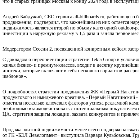
что в старых границах Москвы к концу 2024 года в эксплуатаци
Андрей Байдужий, СЕО сервиса all-billboards.ru, работающе
продвижения, подтвердил, что важнейшим из них остается нар
недвижимость является второй по объему категорией outdoor-
инвестиции в наружную рекламу в 1,5 раза и заняла первое ме
Модератором Сессии 2, посвященной конкретным кейсам заст
С докладом о переориентации стратегии Tekta Group в условия
жилья бизнес- и премиум-классов, входит в десятку крупнейши
ипотеки, которые включают в себя несколько вариантов расср
шаблонов».
О подробностях стратегии продвижения ЖК «Первый Нагатински
продуктового и имиджевого креатива. «Первый Нагатинский» –
отметила несколько ключевых факторов успеха рекламной кампа
необходимо взаимодействовать с потенциальным покупателем н
ЦА, стратегия защиты локации, захвата конкурентов и привле
Продажа элитной недвижимости менее всего подвержена сжати
от ГК «БЭЛ Девелопмент» выступила Варвара Кульбовская. Груп