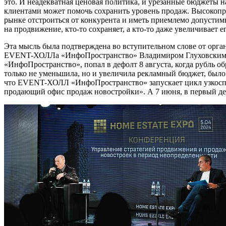
это. И неадекватная ценовая политика, и урезанные бюджеты
клиентами может помочь сохранить уровень продаж. Высокопр
рынке отстроиться от конкурента и иметь приемлемо допустим
на продвижение, кто-то сохраняет, а кто-то даже увеличивает 
Эта мысль была подтверждена во вступительном слове от ор
EVENT-ХОЛЛа «ИнфоПространство» Владимиром Глуховским. Он
«ИнфоПространство», попал в дефолт 8 августа, когда рубль обр
только не уменьшила, но и увеличила рекламный бюджет, было
что EVENT-ХОЛЛ «ИнфоПространство» запускает цикл узкоспе
продающий офис продаж новостройки». А 7 июня, в первый де