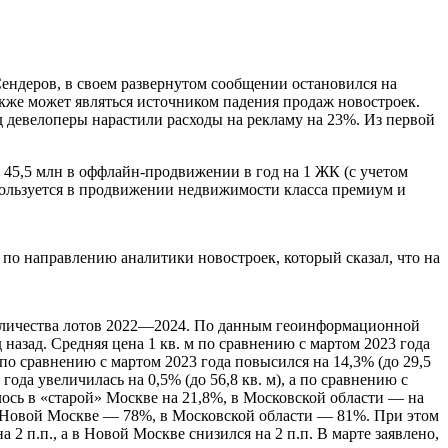
деров, в своем развернутом сообщении остановился на
кже может являться источником падения продаж новостроек.
од девелоперы нарастили расходы на рекламу на 23%. Из первой
и 45,5 млн в оффлайн-продвижении в год на 1 ЖК (с учетом
пользуется в продвижении недвижимости класса премиум и
по направлению аналитики новостроек, который сказал, что на
количества лотов 2022—2024. По данным геоинформационной
назад. Средняя цена 1 кв. м по сравнению с мартом 2023 года
 по сравнению с мартом 2023 года повысился на 14,3% (до 29,5
ода увеличилась на 0,5% (до 56,8 кв. м), а по сравнению с
лось в «старой» Москве на 21,8%, в Московской области — на
 в Новой Москве — 78%, в Московской области — 81%. При этом
 2 п.п., а в Новой Москве снизился на 2 п.п. В марте заявлено,