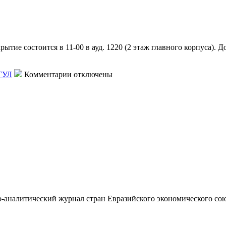
практическая
конференция
в
МГУЛеса
ие состоится в 11-00 в ауд. 1220 (2 этаж главного корпуса). До
к
ГУЛ
Комментарии
отключены
записи
День
карьеры
МГУЛ
-аналитический журнал стран Евразийского экономического со