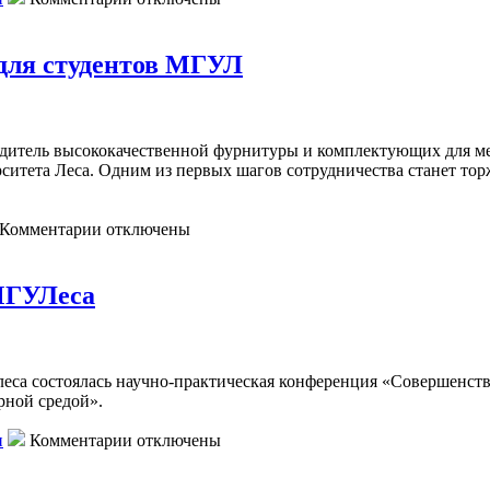
записи
GRASS
получил
 для студентов МГУЛ
«прописку»
в
Подмосковье:
учебный
одитель высококачественной фурнитуры и комплектующих для м
центр
ситета Леса. Одним из первых шагов сотрудничества станет то
австрийской
компании
в
к
Комментарии
отключены
МГУЛ
записи
открыт!
Опыт
и
МГУЛеса
знания
экспертов
из
Австрии
е леса состоялась научно-практическая конференция «Совершенс
–
рной средой».
для
студентов
к
и
Комментарии
отключены
МГУЛ
записи
Научно-