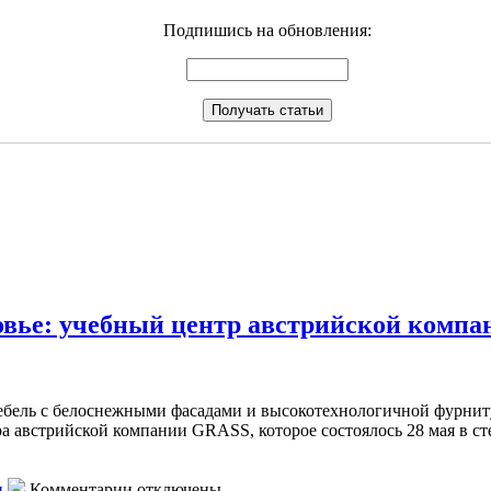
Подпишись на обновления:
вье: учебный центр австрийской комп
мебель с белоснежными фасадами и высокотехнологичной фурниту
а австрийской компании GRASS, которое состоялось 28 мая в с
к
и
Комментарии
отключены