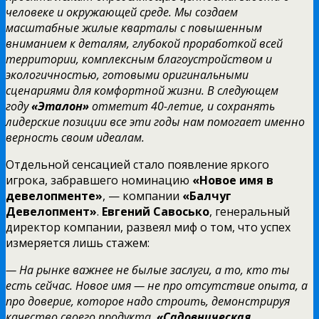
человеке и окружающей среде. Мы создаем
масштабные жилые кварталы с повышенным
вниманием к деталям, глубокой проработкой всей
территории, комплексным благоустройством и
экологичностью, готовыми оригинальными
сценариями для комфортной жизни. В следующем
году
«Эталон»
отметит 40-летие, и сохранять
лидерские позиции все эти годы нам помогает именно
верность своим идеалам.
Отдельной сенсацией стало появление яркого
игрока, забравшего номинацию
«Новое имя в
девелопменте»
, — компании
«Балчуг
Девелопмент»
.
Евгений Савосько
, генеральный
директор компании, развеял миф о том, что успех
измеряется лишь стажем:
— На рынке важнее не былые заслуги, а то, кто ты
есть сейчас. Новое имя — не про отсутствие опыта, а
про доверие, которое надо строить, демонстрируя
качество своего продукта.
«Садовническая