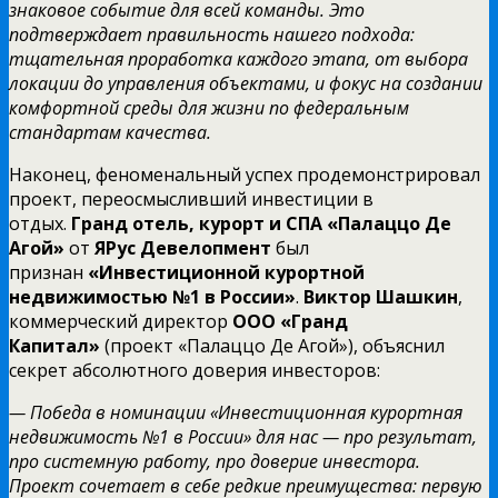
знаковое событие для всей команды. Это
подтверждает правильность нашего подхода:
тщательная проработка каждого этапа, от выбора
локации до управления объектами, и фокус на создании
комфортной среды для жизни по федеральным
стандартам качества.
Наконец, феноменальный успех продемонстрировал
проект, переосмысливший инвестиции в
отдых.
Гранд отель, курорт и СПА «Палаццо Де
Агой»
от
ЯРус Девелопмент
был
признан
«Инвестиционной курортной
недвижимостью №1 в России»
.
Виктор Шашкин
,
коммерческий директор
ООО «Гранд
Капитал»
(проект «Палаццо Де Агой»), объяснил
секрет абсолютного доверия инвесторов:
— Победа в номинации «Инвестиционная курортная
недвижимость №1 в России» для нас — про результат,
про системную работу, про доверие инвестора.
Проект сочетает в себе редкие преимущества: первую