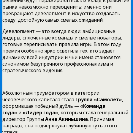
решения будут тиражироваться. Их вклад в развитие
рынка невозможно переоценить: именно они
превращают девелопмент в искусство создавать
среду, достойную самых смелых ожиданий.
Девелопмент — это всегда люди: амбициозные
лидеры, сплоченные команды и смелые новаторы,
готовые переписывать правила игры. В этом году
премия особенно ярко осветила тех, кто задаёт
динамику всей индустрии и чьи имена становятся
синонимом безупречного профессионализма и
стратегического видения.
Абсолютным триумфатором в категории
человеческого капитала стала
Группа «Самолет»
,
оформившая победный дубль —
«Команда
года»
и
«Лидер года»
, которым стала генеральный
директор Группы
Анна Акиньшина
. Принимая
награды, она подчеркнула глубинную суть этого
успеха: