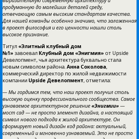
выразительную современную архитектуру и
продуманную до малейших деталей среду,
отвечающую самым высоким стандартам качества.
Для нашей команды особенно значимо, что заложенная
в проект философия и его ценности нашли столь
высокое признание.
Титул
«Элитный клубный дом
№1»
завоевал
Клубный дом «Энигмия»
от Upside
Девелопмент, чья архитектура буквально стала
новым символом района.
Анна Соколова
,
коммерческий директор по жилой недвижимости
компании
Upside Девелопмент
, отметила:
— Мы гордимся тем, что наш проект получил столь
высокую оценку профессионального сообщества. Самое
узнаваемое архитектурное решение
«Энигмии»
—
мост сад — не просто элемент дизайна, а настоящий
символ нового подхода к жилой архитектуре. Он
сформирует новый дизайн код района: актуальный,
современный и мгновенно узнаваемый. Это не просто