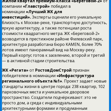
Жилой квартал премиум-класса «Береговой-2»
от
компании
«Главстрой»
победил в
номинации
«Лучший ЖК для
инвестиций».
Эксперты оценили его уникальную
близость к Москве-реке, транспортную доступность,
яркую архитектуру, а также потенциал роста
стоимости квадратного метра. ЖК «Береговой-2»
возводится в престижном районе Филевский парк,
архитектура разработана бюро KAMEN, более 70%
лотов имеют панорамный вид на Москву-реку.
Первый корпус готов к заселению, второй и третий
— в активной стадии строительства.
ЖК «Регата»
от
РостовДомСтрой
признан
победителем в номинации
«Инфраструктура
регионального объекта №1»
. Проект задает новые
стандарты жизни в центре города: 238 квартир, 102
парковочных места и уникальное дворовое
пространство. Создатели подчёркивают: это не
просто дом, а среда с индивидуальными
архитектурными формами и продуманным