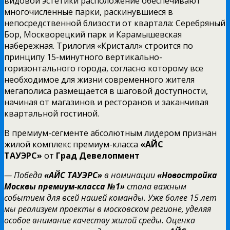
видовой эстетики расположение обеспечивают
многочисленные парки, раскинувшиеся в
непосредственной близости от квартала: Серебряный
Бор, Москворецкий парк и Карамышевская
набережная. Трилогия «Кристалл» строится по
принципу 15-минутного вертикально-
горизонтального города, согласно которому все
необходимое для жизни современного жителя
мегаполиса размещается в шаговой доступности,
начиная от магазинов и ресторанов и заканчивая
квартальной гостиной.
В премиум-сегменте абсолютным лидером признан
жилой комплекс премиум-класса
«АЙС
ТАУЭРС»
от
Град Девелопмент
— Победа
«АЙС ТАУЭРС»
в номинации
«Новостройка
Москвы премиум-класса №1»
стала важным
событием для всей нашей команды. Уже более 15 лет
мы реализуем проекты в московском регионе, уделяя
особое внимание качеству жилой среды. Оценка