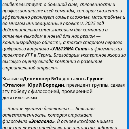
свидетельствует о большой силе, сплоченности и
профессионализме всей команды, которая слаженно и
эффективно реализует самые сложные, масштабные и
во многом инновационные проекты. 2025 год
действительно стал знаковым для компании и
отмечен выходом в новый для нас регион —
Калининградскую область, а также стартом первого
цифрового квартала «
УЛЬТИМА Сити
» и флагманских
проектов КРТ в Перми. Благодарим экспертное жюри за
высокую оценку вклада компании в развитие
строительной отрасли».
Звание
«Девелопер №1»
досталось
Группе
«Эталон»
.
Юрий Бородин
, президент группы, связал
эту победу с философией, проверенной
десятилетиями:
— Звание лучшего девелопера — большая
ответственность, которая отражает
философию
«Эталона»
. В основе каждого нашего
проекта лежат определяющие ценности: забота о