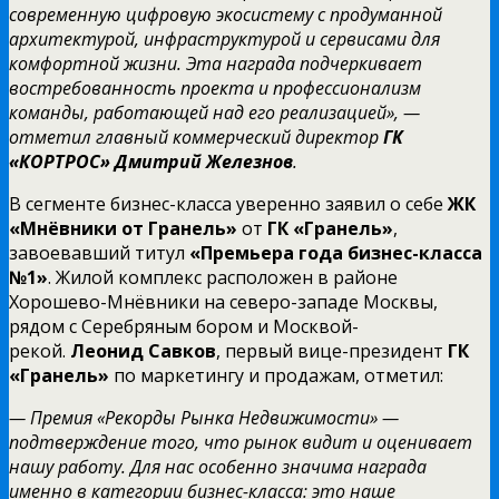
современную цифровую экосистему с продуманной
архитектурой, инфраструктурой и сервисами для
комфортной жизни. Эта награда подчеркивает
востребованность проекта и профессионализм
команды, работающей над его реализацией», —
отметил главный коммерческий директор
ГК
«КОРТРОС»
Дмитрий Железнов
.
В сегменте бизнес-класса уверенно заявил о себе
ЖК
«Мнёвники от Гранель»
от
ГК «Гранель»
,
завоевавший титул
«Премьера года бизнес-класса
№1»
. Жилой комплекс расположен в районе
Хорошево-Мнёвники на северо-западе Москвы,
рядом с Серебряным бором и Москвой-
рекой.
Леонид Савков
, первый вице-президент
ГК
«Гранель»
по маркетингу и продажам, отметил:
— Премия «Рекорды Рынка Недвижимости» —
подтверждение того, что рынок видит и оценивает
нашу работу. Для нас особенно значима награда
именно в категории бизнес-класса: это наше