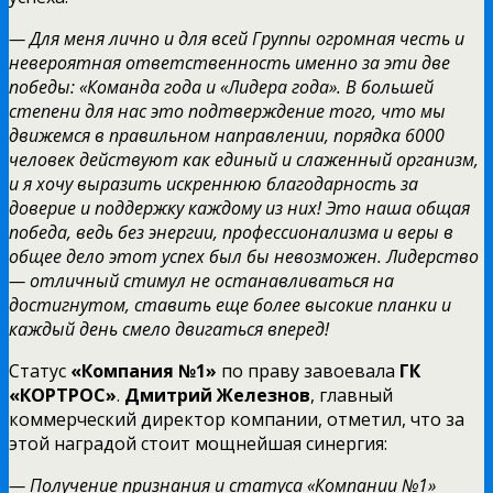
— Для меня лично и для всей Группы огромная честь и
невероятная ответственность именно за эти две
победы: «Команда года и «Лидера года». В большей
степени для нас это подтверждение того, что мы
движемся в правильном направлении, порядка 6000
человек действуют как единый и слаженный организм,
и я хочу выразить искреннюю благодарность за
доверие и поддержку каждому из них! Это наша общая
победа, ведь без энергии, профессионализма и веры в
общее дело этот успех был бы невозможен. Лидерство
— отличный стимул не останавливаться на
достигнутом, ставить еще более высокие планки и
каждый день смело двигаться вперед!
Статус
«Компания №1»
по праву завоевала
ГК
«КОРТРОС»
.
Дмитрий Железнов
, главный
коммерческий директор компании, отметил, что за
этой наградой стоит мощнейшая синергия:
— Получение признания и статуса «Компании №1»