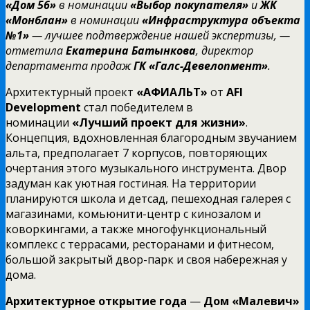
«Дом 56»
в номинации
«Выбор покупателя»
и
ЖК
«Монблан»
в номинации
«Инфраструктура объекта
№1»
— лучшее подтверждение нашей экспертизы, —
отметила
Екатерина Батынкова
, директор
департамента продаж
ГК «Галс-Девелопмент»
.
Архитектурный проект
«АФИАЛЬТ»
от
AFI
Development
стал победителем в
номинации
«Лучший проект для жизни»
.
Концепция, вдохновленная благородным звучанием
альта, предполагает 7 корпусов, повторяющих
очертания этого музыкального инструмента. Двор
задуман как уютная гостиная. На территории
планируются школа и детсад, пешеходная галерея с
магазинами, комьюнити-центр с кинозалом и
коворкингами, а также многофункциональный
комплекс с террасами, ресторанами и фитнесом,
большой закрытый двор-парк и своя набережная у
дома.
Архитектурное открытие года
—
Дом «Малевич»