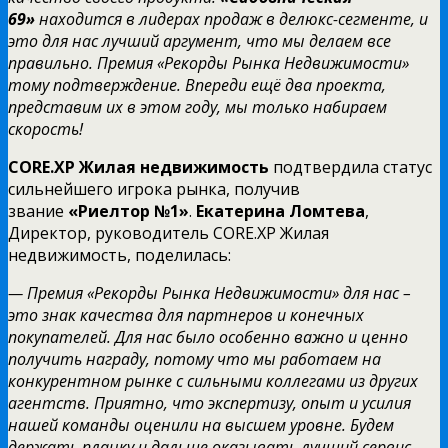
69»
находится в лидерах продаж в делюкс-сегменте, и
это для нас лучший аргумент, что мы делаем все
правильно. Премия «Рекорды Рынка Недвижимости»
тому подтверждение. Впереди ещё два проекта,
представим их в этом году, мы только набираем
скорость!
CORE.XP Жилая недвижимость
подтвердила статус
сильнейшего игрока рынка, получив
звание
«Риелтор №1»
.
Екатерина Ломтева
,
Директор, руководитель CORE.XP Жилая
недвижимость, поделилась:
— Премия «Рекорды Рынка Недвижимости» для нас –
это знак качества для партнеров и конечных
покупателей. Для нас было особенно важно и ценно
получить награду, потому что мы работаем на
конкурентном рынке с сильными коллегами из других
агентств. Приятно, что экспертизу, опыт и усилия
нашей команды оценили на высшем уровне. Будем
держать планку и дальше оказывать лучший сервис