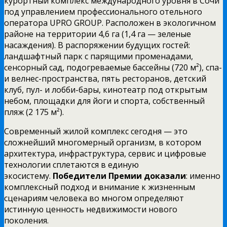
курортный комплекс международного уровня в Сочи
под управлением профессионального отельного
оператора UPRO GROUP. Расположен в экологичном
районе на территории 4,6 га (1,4 га — зеленые
насаждения). В распоряжении будущих гостей:
ландшафтный парк с парящими променадами,
сенсорный сад, подогреваемые бассейны (720 м²), спа-
и велнес-пространства, пять ресторанов, детский
клуб, пул- и лобби-бары, кинотеатр под открытым
небом, площадки для йоги и спорта, собственный
пляж (2 175 м²).
Современный жилой комплекс сегодня — это
сложнейший многомерный организм, в котором
архитектура, инфраструктура, сервис и цифровые
технологии сплетаются в единую
экосистему.
Победители Премии доказали
: именно
комплексный подход и внимание к жизненным
сценариям человека во многом определяют
истинную ценность недвижимости нового
поколения.