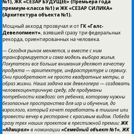
№1), ЖК «СЕЗАР БУДУЩЕЕ» (Премьера года
премиум-класса №1) и ЖК «СЕЗАР СИЛИКА»
(Архитектура объекта №1).
Мощный аккорд прозвучал и от
ГК «Галс-
Девелопмент»
, взявшей сразу три федеральных
рекорда, ориентированных на человека.
— Сегодня рынок меняется, и вместе с ним
трансформируется и сама модель выбора жилья.
Покупатели все больше внимания уделяют качеству
продукта — архитектуре, инфраструктуре и сервису.
Они приобретают не просто квадратные метры, а
образ жизни. Наша задача как девелопера — создавать
человекоцентричную среду, где продуманы
потребности каждого: от ребенка, которому нужны
безопасные пространства для игр и обучения, до
взрослого, который хочет поработать в тишине или
провести вечер в ресторане с красивым видом. Победа
сразу трех наших проектов в престижной премии:
ЖК
«Адмирал»
в номинации
«Семейный объект №1»
,
ЖК