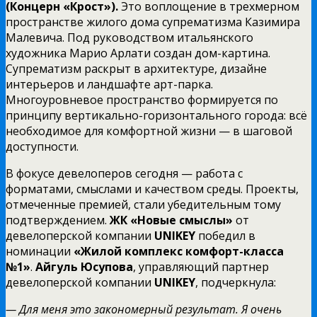
(Концерн «Крост»).
Это воплощение в трехмерном
пространстве жилого дома супрематизма Казимира
Малевича. Под руководством итальянского
художника Марио Арлати создан дом-картина.
Супрематизм раскрыт в архитектуре, дизайне
интерьеров и ландшафте арт-парка.
Многоуровневое пространство формируется по
принципу вертикально-горизонтального города: всё
необходимое для комфортной жизни — в шаговой
доступности.
В фокусе девелоперов сегодня — работа с
форматами, смыслами и качеством среды. Проекты,
отмеченные премией, стали убедительным тому
подтверждением.
ЖК «Новые смыслы»
от
девелоперской компании
UNIKEY
победил в
номинации
«Жилой комплекс комфорт-класса
№1»
.
Айгуль Юсупова
, управляющий партнер
девелоперской компании
UNIKEY
, подчеркнула:
— Для меня это закономерный результат. Я очень