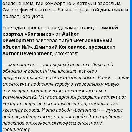
озеленением, где комфортно и детям, и взрослым.
Философия «Регаты» — баланс городской динамики и
приватного уюта.
Еще один проект за пределами столиц —
жилой
квартал «Ботаника»
от
Author
Development
завоевал титул
«Региональный
объект №1»
.
Дмитрий Коновалов, президент
Author Development
, рассказал:
— «Ботаника» — наш первый проект в Липецкой
области, в который мы вложили все свои
профессиональные возможности и опыт. В нём — наше
стремление подарить городу и его жителям новую
точку притяжения, место, полное красоты и
возможностей. Мы постарались раскрыть потенциал
локации, отразив при этом богатую, самобытную
культуру города. И эта победа «Ботаники» — лучшее
подтверждение того, что наш подход к разработке
проектов откликается профессиональному
сообществу.