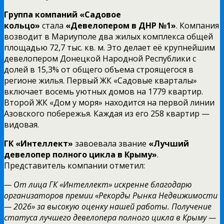
Группа компаний «Садовое
кольцо»
стала
«Девелопером в ДНР №1»
. Компания
возводит в Мариуполе два жилых комплекса общей
площадью 72,7 тыс. кв. м. Это делает её крупнейшим
девелопером Донецкой Народной Республики с
долей в 15,3% от общего объема строящегося в
регионе жилья. Первый ЖК «Садовые кварталы»
включает восемь уютных домов на 1779 квартир.
Второй ЖК «Дом у моря» находится на первой линии
Азовского побережья. Каждая из его 258 квартир —
видовая.
ГК «Интеллект»
завоевала звание
«Лучший
девелопер полного цикла в Крыму»
.
Представитель компании отметил:
— От лица ГК «Интеллект» искренне благодарю
организаторов премии «Рекорды Рынка Недвижимости
— 2026» за высокую оценку нашей работы. Получение
статуса лучшего девелопера полного цикла в Крыму —