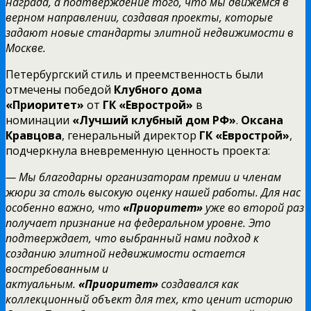
награда, а подтверждение того, что мы движемся в
верном направлении, создавая проекты, которые
задают новые стандарты элитной недвижимости в
Москве.
Петербургский стиль и преемственность были
отмечены победой
Клубного дома
«Приоритет»
от
ГК «Еврострой»
в
номинации
«Лучший клубный дом РФ»
.
Оксана
Кравцова
, генеральный директор
ГК «Еврострой»
,
подчеркнула вневременную ценность проекта:
— Мы благодарны организаторам премии и членам
жюри за столь высокую оценку нашей работы. Для нас
особенно важно, что
«Приоритет»
уже во второй раз
получает признание на федеральном уровне. Это
подтверждает, что выбранный нами подход к
созданию элитной недвижимости остается
востребованным и
актуальным.
«Приоритет»
создавался как
коллекционный объект для тех, кто ценит историю