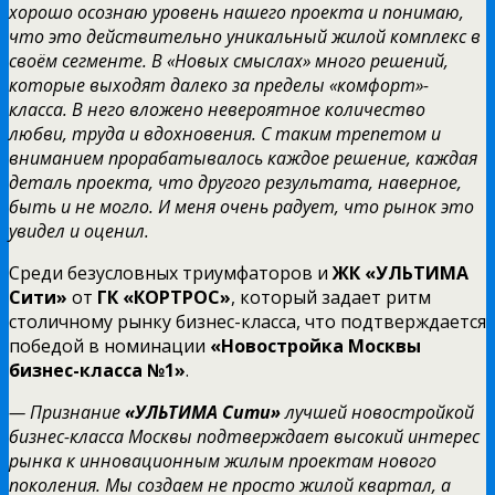
хорошо осознаю уровень нашего проекта и понимаю,
что это действительно уникальный жилой комплекс в
своём сегменте. В «Новых смыслах» много решений,
которые выходят далеко за пределы «комфорт»-
класса. В него вложено невероятное количество
любви, труда и вдохновения. С таким трепетом и
вниманием прорабатывалось каждое решение, каждая
деталь проекта, что другого результата, наверное,
быть и не могло. И меня очень радует, что рынок это
увидел и оценил.
Среди безусловных триумфаторов и
ЖК «УЛЬТИМА
Сити»
от
ГК «КОРТРОС»
, который задает ритм
столичному рынку бизнес-класса, что подтверждается
победой в номинации
«Новостройка Москвы
бизнес-класса №1»
.
— Признание
«УЛЬТИМА Сити»
лучшей новостройкой
бизнес-класса Москвы подтверждает высокий интерес
рынка к инновационным жилым проектам нового
поколения. Мы создаем не просто жилой квартал, а