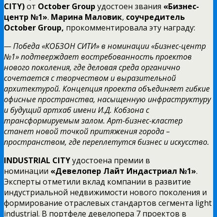
CITY)
от
October Group
удостоен звания
«Бизнес-
центр №1»
.
Марина Маловик
,
соучредитель
October Group,
прокомментировала эту награду:
— Победа «КОБЗОН СИТИ» в номинации «Бизнес-центр
№1» подтверждает востребованность проектов
нового поколения, где деловая среда органично
сочетается с творчеством и выразительной
архитектурой. Концепция проекта объединяет гибкие
офисные пространства, насыщенную инфраструктуру
и будущий артхаб имени И.Д. Кобзона с
трансформируемым залом. Арт-бизнес-кластер
станет новой точкой притяжения города –
пространством, где переплетутся бизнес и искусство.
INDUSTRIAL CITY
удостоена премии в
номинации
«Девелопер Лайт Индастриал №1»
.
Эксперты отметили вклад компании в развитие
индустриальной недвижимости нового поколения и
формирование отраслевых стандартов сегмента light
industrial. В портфеле девелопера 7 проектов в