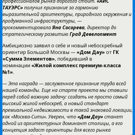
профессионалов рынка дорогого стоит.
«АЙС
ТАУЭРС»
получил признание за гармонию
выразительной архитектуры, природного окружения и
продуманной инфраструктуры, —
прокомментировала
Яна Сосорева
, директор до
стратегическому развитию
Град Девелопмент
Амбициозно заявил о себе и новый небоскребный
ориентир Большой Москвы —
«Дом Дау»
от
ГК
«Сумма Элементов»
, победивший в
номинации
«Жилой комплекс премиум-класса
№1»
.
— Эта награда — заслуженное признание труда всей
нашей команды. Еще на старте проекта мы ставили
перед собой важную задачу: создать не просто самый
высокий жилой небоскреб, а новый стандарт
премиальной недвижимости в такой знаковой локации,
как «Москва-Сити». Уверен, что
«Дом Дау»
станет
одной из архитектурных доминант столицы, а его
концепция задаст ориентиры для всего рынка