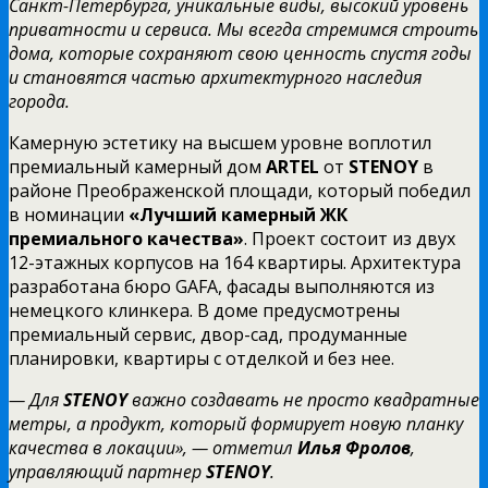
Санкт-Петербурга, уникальные виды, высокий уровень
приватности и сервиса. Мы всегда стремимся строить
дома, которые сохраняют свою ценность спустя годы
и становятся частью архитектурного наследия
города.
Камерную эстетику на высшем уровне воплотил
премиальный камерный дом
ARTEL
от
STENOY
в
районе Преображенской площади, который победил
в номинации
«Лучший камерный ЖК
премиального качества»
. Проект состоит из двух
12-этажных корпусов на 164 квартиры. Архитектура
разработана бюро GAFA, фасады выполняются из
немецкого клинкера. В доме предусмотрены
премиальный сервис, двор-сад, продуманные
планировки, квартиры с отделкой и без нее.
— Для
STENOY
важно создавать не просто квадратные
метры, а продукт, который формирует новую планку
качества в локации», — отметил
Илья Фролов
,
управляющий партнер
STENOY
.