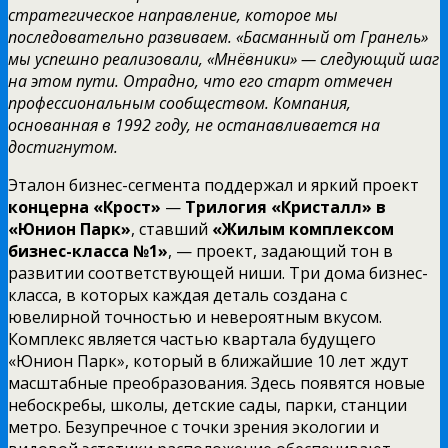
стратегическое направление, которое мы
последовательно развиваем. «Басманный от Гранель»
мы успешно реализовали, «Мнёвники» — следующий шаг
на этом пути. Отрадно, что его старт отмечен
профессиональным сообществом. Компания,
основанная в 1992 году, не останавливается на
достигнутом.
Эталон бизнес-сегмента поддержал и яркий проект
концерна «Крост»
—
Трилогия «Кристалл» в
«Юнион Парк»
, ставший
«Жилым комплексом
бизнес-класса №1»
, — проект, задающий тон в
развитии соответствующей ниши. Три дома бизнес-
класса, в которых каждая деталь создана с
ювелирной точностью и невероятным вкусом.
Комплекс является частью квартала будущего
«Юнион Парк», который в ближайшие 10 лет ждут
масштабные преобразования. Здесь появятся новые
небоскребы, школы, детские сады, парки, станции
метро. Безупречное с точки зрения экологии и