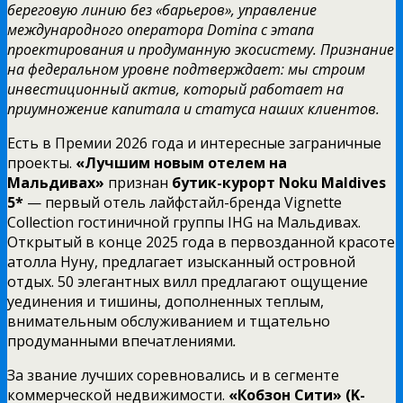
береговую линию без «барьеров», управление
международного оператора Domina с этапа
проектирования и продуманную экосистему. Признание
на федеральном уровне подтверждает: мы строим
инвестиционный актив, который работает на
приумножение капитала и статуса наших клиентов.
Есть в Премии 2026 года и интересные заграничные
проекты.
«Лучшим новым отелем на
Мальдивах»
признан
бутик-курорт Noku Maldives
5*
— первый отель лайфстайл-бренда Vignette
Collection гостиничной группы IHG на Мальдивах.
Открытый в конце 2025 года в первозданной красоте
атолла Нуну, предлагает изысканный островной
отдых. 50 элегантных вилл предлагают ощущение
уединения и тишины, дополненных теплым,
внимательным обслуживанием и тщательно
продуманными впечатлениями
.
За звание лучших соревновались и в сегменте
коммерческой недвижимости.
«Кобзон Сити» (K-