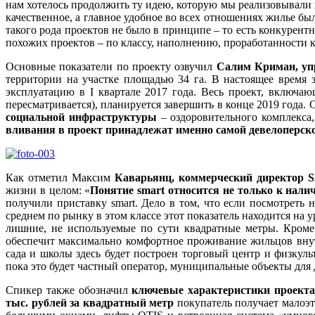
нам хотелось продолжить ту идею, которую мы реализовывали
качественное, а главное удобное во всех отношениях жилье б
такого рода проектов не было в принципе – то есть конкурент
похожих проектов – по классу, наполнению, проработанности 
Основные показатели по проекту озвучил
Салим Криман, уп
территории на участке площадью 34 га. В настоящее время з
эксплуатацию в I квартале 2017 года. Весь проект, включа
пересматривается), планируется завершить в конце 2019 года. 
социальной инфраструктуры
– оздоровительного комплекса,
вливания в проект принадлежат именно самой девелоперско
Как отметил Максим
Каварьянц, коммерческий директор
жизни в целом: «
Понятие smart относится не только к нал
получили приставку smart. Дело в том, что если посмотреть 
среднем по рынку в этом классе этот показатель находится на 
лишние, не используемые по сути квадратные метры. Кроме
обеспечит максимально комфортное проживание жильцов внут
сада и школы здесь будет построен торговый центр и физкул
пока это будет частный оператор, муниципальные объекты для 
Спикер также обозначил
ключевые характеристики проекта
тыс. рублей за квадратный метр
покупатель получает малоэ