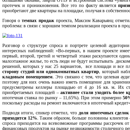
большими окнами, лифты OTIS и встроенная система «умног
протечек и проникновения. Все это по факту является
приз
приобретают две квартиры на площадке, получая в собственнос
Говоря о
темпах продаж
проекта, Максим Каварьянц отметил
проблема: в связи с хорошим темпом реализации проекта в про
Разговор о структуре спроса и портрете целевой аудитор
интересных наблюдений: «Во-первых, в нашем проекте имее
первый, второй, третий и четвертый этажи раскупаются одина
малоэтажное жилье, то есть люди не будут испытывать диск
решений, которых у нас 25 вариантов, все площади и все п
сторону студий или однокомнатных квартир
, который набл
кладовым помещением
. Это связано с тем, что целевая ау
поэтому для них очень важно иметь помещение для хранения
предусмотрены келлеры площадью от 4 до 16 кв. м. Их сто
приобретаемых площадей –
активнее стали уходить более 
ипотечная ставка по рынку – 11,65%). При этом примерно
50%
поскольку расходы на ремонт включаются в ипотечный кредит»
Подводя итоги, спикер отметил, что
доля ипотечных сделок 
приходится 12%
. Таким образом, больше половины клиентов 
спроса приходится на всевозможные программы рассрочек от
финансовых продуктов на рынке недвижимости столичного рег