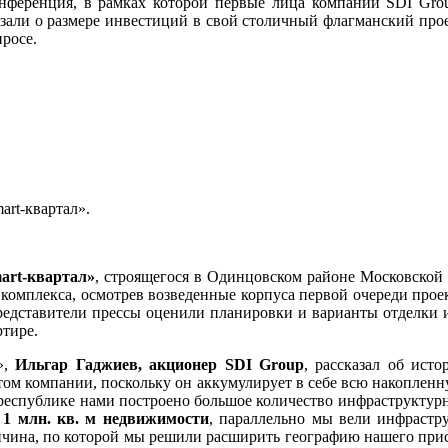
конференция, в рамках которой первые лица компании SDI Gro
али о размере инвестиций в свой столичный флагманский проек
просе.
art-квартал».
art-квартал»
, строящегося в Одинцовском районе Московской
комплекса, осмотрев возведенные корпуса первой очереди прое
едставители прессы оценили планировки и варианты отделки 
ртире.
»,
И
льгар Гаджиев, акционер SDI Group
, рассказал об ист
том компании, поскольку он аккумулирует в себе всю накоплен
республике нами построено большое количество инфраструктурны
 1 млн. кв. м недвижимости
, параллельно мы вели инфрастр
ичина, по которой мы решили расширить географию нашего прису