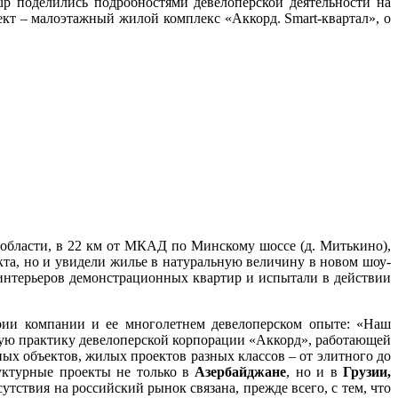
up поделились подробностями девелоперской деятельности на
т – малоэтажный жилой комплекс «Аккорд. Smart-квартал», о
 области, в 22 км от МКАД по Минскому шоссе (д. Митькино),
кта, но и увидели жилье в натуральную величину в новом шоу-
интерьеров демонстрационных квартир и испытали в действии
ории компании и ее многолетнем девелоперском опыте: «Наш
ную практику девелоперской корпорации «Аккорд», работающей
х объектов, жилых проектов разных классов – от элитного до
уктурные проекты не только в
Азербайджане
, но и в
Грузии,
тствия на российский рынок связана, прежде всего, с тем, что