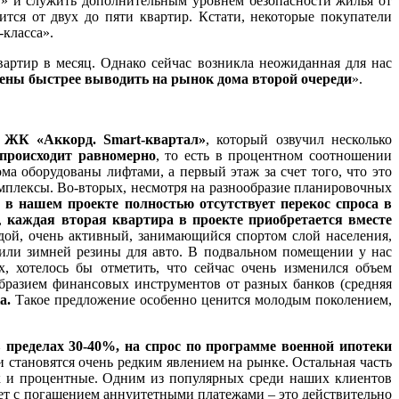
» и служить дополнительным уровнем безопасности жилья от
ится от двух до пяти квартир. Кстати, некоторые покупатели
-класса».
артир в месяц. Однако сейчас возникла неожиданная для нас
ны быстрее выводить на рынок дома второй очереди
».
 ЖК «Аккорд. Smart-квартал»
, который озвучил несколько
происходит равномерно
, то есть в процентном соотношении
ма оборудованы лифтами, а первый этаж за счет того, что это
плексы. Во-вторых, несмотря на разнообразие планировочных
ь
в нашем проекте полностью отсутствует перекос спроса в
х,
каждая вторая квартира в проекте приобретается вместе
олодой, очень активный, занимающийся спортом слой населения,
 или зимней резины для авто. В подвальном помещении у нас
, хотелось бы отметить, что сейчас очень изменился объем
образием финансовых инструментов от разных банков (средняя
ка.
Такое предложение особенно ценится молодым поколением,
в пределах 30-40%, на спрос по программе военной ипотеки
 становятся очень редким явлением на рынке. Остальная часть
ак и процентные. Одним из популярных среди наших клиентов
ет с погашением аннуитетными платежами – это действительно