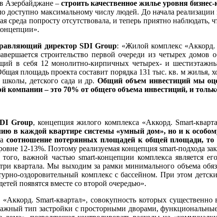
 в Азербайджане –
строить качественное жилье уровня бизнес-
ыло доступно максимальному числу людей. До начала реализации 
ная среда попросту отсутствовала, и теперь приятно наблюдать,
концепции».
равляющий директор SDI Group
: «Жилой комплекс «Аккорд. 
авершается строительство первой очереди из четырех домов о
ющий в себя 12 монолитно-кирпичных четырех- и шестиэтажны
Общая площадь проекта составит порядка 131 тыс. кв. м жилья, х
 школы, детского сада и др.
Общий объем инвестиций мы оце
й компании – это 70% от общего объема инвестиций, и толь
SDI
Group
, концепция жилого комплекса «Аккорд. Smart-кварта
ичию в каждой квартире системы «умный дом», но и к
особом
на
соотношение потерянных площадей к общей площади, то 
уровне 12-13%. Поэтому реализуемая концепция smart-подхода за
 того, важной частью smart-концепции комплекса является е
ри квартала. Мы выходим за рамки минимального объема обяза
ьтурно-оздоровительный комплекс с бассейном. При этом детски
детей появятся вместе со второй очередью».
«Аккорд. Smart-квартал», совокупность которых существенно 
тажный тип застройки с просторными дворами, функциональны