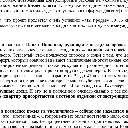
о дома», позволяющая контролировать расходы на «коммуналку
наком жилья бизнес-класса
. К тому же на одном этаже наход
ть целый этаж в подъезде – это уникальный формат для комфорт
, что проект продается очень успешно: «Мы продаем 30–35 кв
даже остается все меньше свободных лотов, поэтому мы
вынужде
ии продолжил
Павел Иншаков,
руководитель отдела продаж
тся показательная для рынка тенденция –
выработка этажей 
ково. Четвертый этаж пользуется спросом в связи с тем, что до
омфорт, который обычно вызывают масштабные многоэтажные ком
ланировочные решения также раскупаются равномерно. То ест
юдается в целом ряде проектов других девелоперов. В-третьи
дитория проекта – люди в возрасте от 25 до 45 лет, то есть м
 спортинвентаря – велосипедов, лыж, сноубордов, самокатов,
имость составляет 41 тыс. рублей за «квадрат». В-четвертых
крупные лоты
. И это не в последнюю очередь связано с разно
 квартир приобретаются с готовой отделкой от застройщи
.
в последнее время не увеличилась – сейчас она находится 
– это «ипотечники». Стопроцентных оплат достаточно мало, они
 застройщика – как беспроцентные до конца строительства, т
иона является разработанная нами программа рассрочки на 10 л