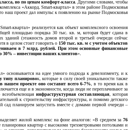
класса, но по ценам комфорт-класса
. Другими словами, чтобы
комплекса «Аккорд. Smart-квартал» в этом районе Подмосковья
 что наш проект дал импульс к появлению на рынке Подмосковья
Smart-квартал» реализуется как объект комплексного освоения
бщей площадью порядка 30 тыс. кв. м, которая будет сдана в
х зданий (этажность домов второй и третьей очереди сейчас
отя в целом стоит говорить о
150 тыс. кв. м с учетом объектов
ниваем в 7 млрд. рублей. При этом основные финансовые
ко 30% – инвестиции наших клиентов
».
л» основывается на идее умного подхода к девелопменту, и к
у типу планирово
к, которые в силу своей уникальности также
в нашем проекте оно составит всего 6-7%
, в то время как в
ключается еще и в экономности, когда люди не переплачивают за
го всеобъемлющая
инфраструктурная составляющая
, которая
тельной к строительству инфраструктуры, и помимо детского
й сад планируем запустить вместе с домами первой очереди –
выделяет жилой комплекс на фоне аналогов: «В среднем за
76
е планировки квартир с высокими трехметровыми потолками и