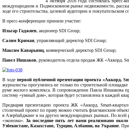
4 октября 2016 года состоялась пресс-
международном и Подмосковном рынке недвижимости, рассказ
ходе его строительства, целевой аудитории и покупательском с
В пресс-конференции приняли участие:
Ильгар Гаджиев
, акционер SDI Group;
Салим Криман
, управляющий директор SDI Group;
Максим Каварьянц
, коммерческий директор SDI Group;
Павел Иншаков
, руководитель отдела продаж ЖК «Аккорд. Sm
В ходе
первой публичной презентации проекта «Аккорд. Sm
журналисты прогулялись не только по строительной площадке 
руме жилого комплекса. В сопровождении Павла Иншакова пр
систему «умный дом», которая будет установлена в каждой ква
Предваряя презентацию проекта ЖК «Аккорд. Smart-квартал
столичный проект по праву можно считать флагманским объек
в Азербайджане и на других международных рынках. По всей 
«эконома».
За последние пять лет нами реализовано около
Узбекистане, Казахстане, Турции, Албании, на Украине
. Пр