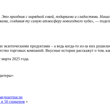
. Это праздник с нарядной елкой, подарками и сладостями. Наш
ами, создавая ту самую атмосферу новогоднего чуда», —
подел
ми экзотическими продуктами – а ведь когда-то из-за них руши
атство торговых компаний. Вкусные истории расскажут о том, как
 марта 2025 года.
дитеры»
 медиаотрасли
 и 50 спикеров
»