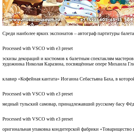
Среди наиболее ярких экспонатов – автограф партитуры балет
Processed with VSCO with e3 preset
эскизы декораций и костюмов к балетным спектаклям мастеров
художника Николая Каразина, посвящённые опере Михаила Гли
клавир «Кофейная кантата» Иоганна Себастьяна Баха, в котор
Processed with VSCO with e3 preset
медный тульский самовар, принадлежавший русскому басу Фёдо
Processed with VSCO with e3 preset
оригинальная упаковка кондитерской фабрики «Товарищество п