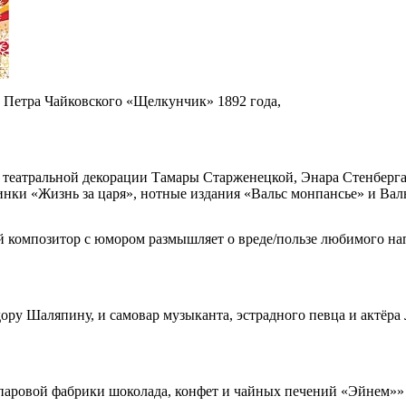
а Петра Чайковского «Щелкунчик» 1892 года,
 театральной декорации Тамары Старженецкой, Энара Стенберга
нки «Жизнь за царя», нотные издания «Вальс монпансье» и Вал
ой композитор с юмором размышляет о вреде/пользе любимого на
ру Шаляпину, и самовар музыканта, эстрадного певца и актёра 
аровой фабрики шоколада, конфет и чайных печений «Эйнем»» —