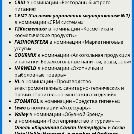
СВШ
в номинации «Рестораны быстрого
питания»
СУМ1 (Система управления мероприятием №1)
в номинации «CRM системы»
Т2Косметика
в номинации «Косметика и
косметические продукты»
FASHIONSFERA
в номинации «Маркетинговые
услуги»
GOURMIX
в номинации «Алкогольная продукция
и напитки. Безалкогольные напитки, воды, соки»
HARWELD
в номинации «Охотничьи и
рыболовные товары»
HL
в номинации «Производство
электромонтажных, санитарно-технических и
прочих строительно-монтажных изделий»
STOMATOL
в номинации «Средства гигиены»
tewo
в номинации «Аксессуары»
Valley
в номинации «Обувной бренд»
в номинации «Гостеприимство и туризм» —
Отель «Коринтия Санкт-Петербург»
и
Acron
Hotel
Veliky
Novgorod
,
a
member
of
Radisson