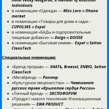
Individuals
в номинации «Одежда» —
Miss
Lora
и
Ohana
market
в номинации «Товары для дома и сада» -
CUPOL365
и
Expel
в номинации «БАДы и оздоровительные
пищевые добавки»
— Daigo
и
DOISSE
в номинации «Бытовая химия» -
Expel
и
Salton
CleanTech
Специальные номинации:
«Бренд-прорыв» —
ЗНАТЬ
, Breesal, ENBIO, Salton
CleanTech
«Мегабренд» —
Раптор
«Культурное меценатство» —
Чемпионат
русских троек «Крылатое сердце России»
«Личный бренд» —
ЭКСПОФОРУМ
«Продукт нового поколения: Инновационные
решения» —
EWA PRODUCT