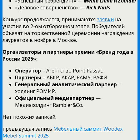
«Успешный ребрендинг» —
Meine Liebe
и
Zollider
«Деловое совершенство» —
Rich Nails
Конкурс продолжается, принимаются
заявки
на
участие во 2-ом отборочном этапе. Победителей
объявят на торжественной церемонии награждения
лауреатов в ноябре в Москве.
Организаторы и партнеры премии «Бренд года в
России 2025»:
Оператор
– Агентство Point Passat.
Партнеры
– АБКР, АКАР, РАМУ, РАФИ.
Генеральный аналитический партнер
–
холдинг РОМИР.
Официальный медиапартнер
—
Медиахолдинг Rambler&Co.
Нет похожих записей.
предыдущая запись
Мебельный саммит Woodex
Mebel Summit 2025