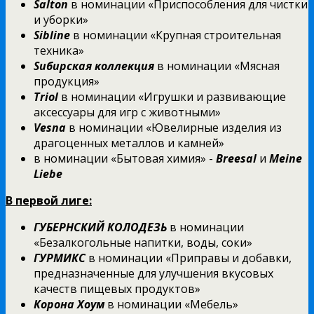
Salton
в номинации «Приспособления для чистки
и уборки»
Sibline
в номинации «Крупная строительная
техника»
Sибирская коллекция
в номинации «Мясная
продукция»
Triol
в номинации «Игрушки и развивающие
аксессуары для игр с животными»
Vesna
в номинации «Ювелирные изделия из
драгоценных металлов и камней»
в номинации «Бытовая химия» -
Breesal
и
Meine
Liebe
В первой лиге:
ГУБЕРНСКИЙ КОЛОДЕЗЬ
в номинации
«Безалкогольные напитки, воды, соки»
ГУРМИКС
в номинации «Приправы и добавки,
предназначенные для улучшения вкусовых
качеств пищевых продуктов»
Корона Хоум
в номинации «Мебель»