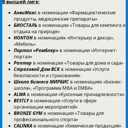
В высшей лиге:
АнвиМакс
в номинации «Фармацевтические
продукты, медицинские препараты»
БИОСТАЛЬ
в номинации «Товары для кемпинга и
отдыха на природе»
НОНТОН
в номинациях «Интерьер и декор»,
«Мебель»
Портал «Рамблер»
в номинации «Интернет-
портал»
Раптор
в номинации «Товары для дома и сада»
Страховой Дом ВСК
в номинации «Услуги
безопасности и страхования»
Школа бизнеса МИРБИС
в номинациях «Бизнес-
школа», «Программа MBA и EMBA»
ALWA
в номинации «Кухонные принадлежности»
BESTLY
в номинации «Услуги в сфере
организации мероприятий»
BRONZE GYM
в номинации «Товары для
профессионального спорта»
CALINKA
в номинации «Химическая продукция»