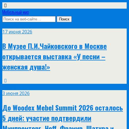
Мебельный мир
Июн
17
17 июня 2026
В Музее П.И.Чайковского в Москве
открывается выставка «У песни –
женская душа!»
Июн
3
3 июня 2026
До Woodex Mebel Summit 2026 осталось
5 дней: участие подтвердили
Минпромторг, Hoff, Фрамир, Шатура и