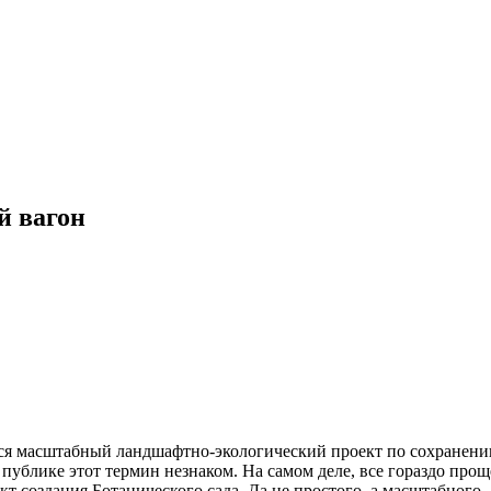
й вагон
ся масштабный ландшафтно-экологический проект по сохранению 
ублике этот термин незнаком. На самом деле, все гораздо проще
кт создания Ботанического сада. Да не простого, а масштабног