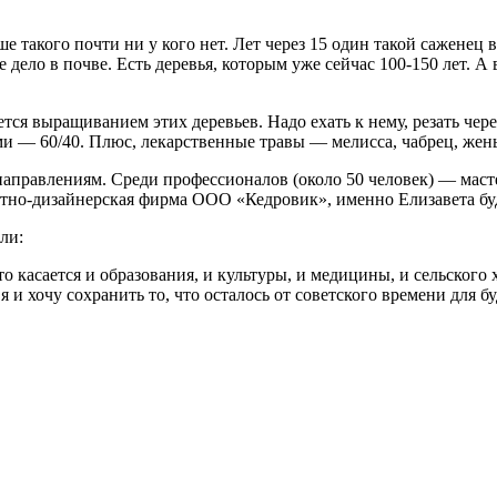
е такого почти ни у кого нет. Лет через 15 один такой саженец 
се дело в почве. Есть деревья, которым уже сейчас 100-150 лет. 
тся выращиванием этих деревьев. Надо ехать к нему, резать чере
и — 60/40. Плюс, лекарственные травы — мелисса, чабрец, жен
направлениям. Среди профессионалов (около 50 человек) — мас
фтно-дизайнерская фирма ООО «Кедровик», именно Елизавета буд
ли:
о касается и образования, и культуры, и медицины, и сельского
 я и хочу сохранить то, что осталось от советского времени для б