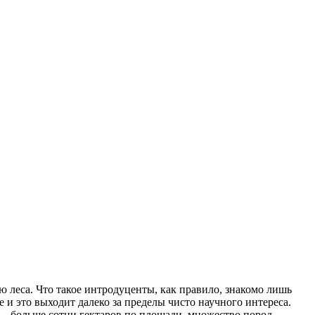
леса. Что такое интродуценты, как правило, знакомо лишь
 и это выходит далеко за пределы чисто научного интереса.
о — больше сотни гектаров по площади, множество пород