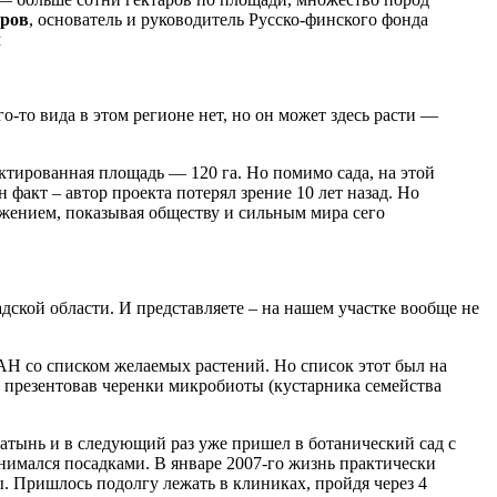
ров
, основатель и руководитель Русско-финского фонда
л
о-то вида в этом регионе нет, но он может здесь расти —
ктированная площадь — 120 га. Но помимо сада, на этой
факт – автор проекта потерял зрение 10 лет назад. Но
ижением, показывая обществу и сильным мира сего
адской области. И представляете – на нашем участке вообще не
РАН со списком желаемых растений. Но список этот был на
к, презентовав черенки микробиоты (кустарника семейства
латынь и в следующий раз уже пришел в ботанический сад с
нимался посадками. В январе 2007-го жизнь практически
ы. Пришлось подолгу лежать в клиниках, пройдя через 4