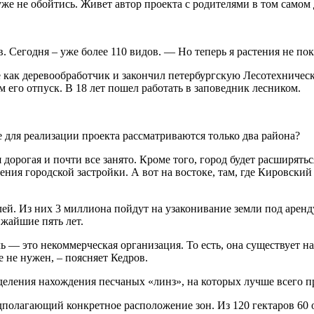
 не обойтись. Живет автор проекта с родителями в том самом д
. Сегодня – уже более 110 видов. — Но теперь я растения не пок
е как деревообработчик и закончил петербургскую Лесотехничес
ом его отпуск. В 18 лет пошел работать в заповедник лесником.
е для реализации проекта рассматриваются только два района?
дорогая и почти все занято. Кроме того, город будет расширяться
ения городской застройки. А вот на востоке, там, где Кировский
ей. Из них 3 миллиона пойдут на узаконивание земли под аренду
ижайшие пять лет.
ечь — это некоммерческая организация. То есть, она существует 
 не нужен, – поясняет Кедров.
деления нахождения песчаных «линз», на которых лучше всего 
дполагающий конкретное расположение зон. Из 120 гектаров 60 о