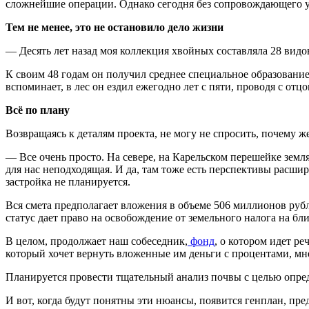
сложнейшие операции. Однако сегодня без сопровождающего уже
Тем не менее, это не остановило дело жизни
— Десять лет назад моя коллекция хвойных составляла 28 видов
К своим 48 годам он получил среднее специальное образовани
вспоминает, в лес он ездил ежегодно лет с пяти, проводя с отц
Всё по плану
Возвращаясь к деталям проекта, не могу не спросить, почему ж
— Все очень просто. На севере, на Карельском перешейке земля 
для нас неподходящая. И да, там тоже есть перспективы расшир
застройка не планируется.
Вся смета предполагает вложения в объеме 506 миллионов рубл
статус дает право на освобождение от земельного налога на бл
В целом, продолжает наш собеседник,
фонд
, о котором идет р
который хочет вернуть вложенные им деньги с процентами, мне
Планируется провести тщательный анализ почвы с целью опре
И вот, когда будут понятны эти нюансы, появится генплан, пре