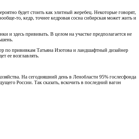
вероятно будет стоить как элитный жеребец. Некоторые говорят,
А вообще-то, кедр, точнее кедровая сосна сибирская может жить и
нки и здесь прививать. В целом на участке предполагается не
ьшень.
тер по прививкам Татьяна Изотова и ландшафтный дизайнер
ет ее возглавлять.
 хозяйства. На сегодняшний день в Ленобласти 95% гослесфонда
удущего России. Так сказать, вскочить в последний вагон