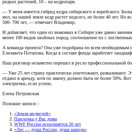
редких растений, 10 – на кедропарк.
— У меня имеется гибрид кедра сибирского и корейского. Больш
мол, на нашей земле кедр растет недолго, не более 40 лет. Но в
500- 700 лет, — отмечает Владимир.
И добавляет, что один из знакомых в Сибири уже давно занимае
менее 100 видов хвойных пород, соотношение их с лиственным
А команда проекта? Она уже подобрана по всем необходимым 
Елизавета Потапова. Когда в составе фонда заработает ландша
Наш разговор незаметно перешел в русло профессиональной бо
— Уже 25 лет страну практически уничтожают, разваливают. Эт
отдано в аренду, хотя по закону должно быть не более 50%. Вот
электрички, если успею.
Елена Петровская
Похожие записи: :
«Земля медведей»
Пандочка у Вас дома
WWF России исполняется 20 лет
«Лес — душа России, душа народа»