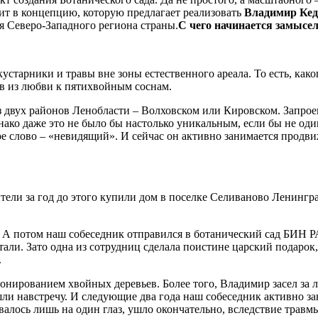
одит в концепцию, которую предлагает реализовать
Владимир Кед
я Северо-Западного региона страны.
С чего начинается замысе
тарники и травы вне зоны естественного ареала. То есть, каког
 из любви к пятихвойным соснам.
з двух районов Ленобласти – Волховском или Кировском. Запрое
ко даже это не было бы настолько уникальным, если бы не один 
ое слово – «невидящий». И сейчас он активно занимается продв
ители за год до этого купили дом в поселке Селиваново Ленингр
и. А потом наш собеседник отправился в ботанический сад БИН 
стали. Зато одна из сотрудниц сделала поистине царский подаро
.
ионированием хвойных деревьев. Более того, Владимир засел за 
ли навстречу. И следующие два года наш собеседник активно за
валось лишь на один глаз, ушло окончательно, вследствие травм