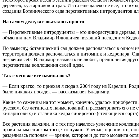
деревьев, кустарников и трав. И это еще далеко не все, что вх
создания Ботанического сада перспективных интродуцентов дл
На самом деле, все оказалось просто
— Перспективные интродуценты – это дикорастущие деревья, кус
объяснил нам Владимир Илюшичев, взявший псевдоним Кедров
По замыслу, ботанический сад должен располагаться в одном и
территории должен располагаться и питомник и кедропарк. Одна
незрячим себя Владимир называть не любит, предпочитая друг
перспективы воплощения своей идеи.
Так с чего же все начиналось?
— Если кратко, то приехал я сюда в 2004 году из Карелии. Род
было никаких посадок — рассказывает Владимир.
Какие-то саженцы на тот момент, конечно, удалось приобрест
русском, без латинских наименований и рассматривать его не 
кипарисовых) и стланика кедра сибирского (стелющиеся сорта)
Все растения выжили, и с тех пор началось увлечение коллекц
правильным списком того, что нужно. Ученые, оценив это, пош
разделилась пополам — зрение, которое и до того момента оста