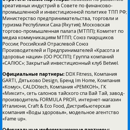
креативных индустрий в Совете по финансово-
промышленной и инвестиционной политике ТПП РФ;
Министерство предпринимательства, торговли и
туризма Республики Саха (Якутия); Московская
торгово-промышленная палата (МТПП); Комитет по
медиа коммуникациям МТПП; Союз пиарщиков
России; Российский Отраслевой Союз
Производителей и Предпринимателей «Красота и
здоровье нации» (ОО РОСПП); Группа компаний
«САЛЮС»; Закрытый инвестиционный клуб Betwel.
Официальные партнеры:
DDX Fitness, Компания
GARTI, Дятьково Design, Бренд Im Home, Компания
«Комус», CALDOtech, Компания «РЕМКОН», ГК
«Миксит», сеть салонов тайского спа Вай Тай, завод-
производитель FORMULA PROFI, интернет-магазин
Италиони, Craft & Eco Food, Дистрибьютерская
компания «Воды здоровья», модельное агентство
«Fame up».
Официальные информационные партнеры: