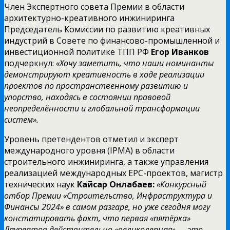
Член Экспертного совета Премии в области
архитектурно-креативного инжиниринга
Председатель Комиссии по развитию креативных
индустрий в Совете по финансово-промышленной и
инвестиционной политике ТПП РФ
Егор Иванков
подчеркнул:
«Хочу заметить, что наши номинанты
демонстрируют креативность в ходе реализации
проектов по пространственному развитию и
упорство, находясь в состоянии правовой
неопределённости и глобальной трансформации
систем».
Уровень претендентов отметил и эксперт
международного уровня (IPMA) в области
строительного инжиниринга, а также управления
реализацией международных EPC-проектов, магистр
технических наук
Кайсар Онлабаев:
«Конкурсный
отбор Премии «Строительство, Инфраструктура и
Финансы 2024» в самом разгаре, но уже сегодня могу
констатировать факт, что первая «пятёрка»
Лауреатов действительно «великолепная» — это