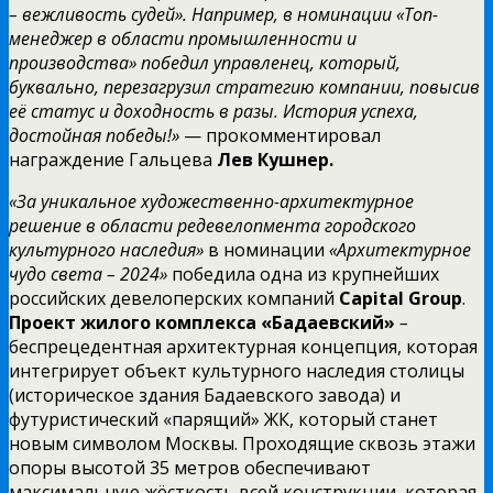
– вежливость судей». Например, в номинации
«Топ-
менеджер в области промышленности и
производства»
победил управленец, который,
буквально, перезагрузил стратегию компании, повысив
её статус и доходность в разы. История успеха,
достойная победы!»
— прокомментировал
награждение Гальцева
Лев Кушнер.
«За уникальное художественно-архитектурное
решение в области редевелопмента городского
культурного наследия»
в номинации
«Архитектурное
чудо света – 2024»
победила одна из крупнейших
российских девелоперских компаний
Capital Group
.
Проект жилого комплекса «Бадаевский»
–
беспрецедентная архитектурная концепция, которая
интегрирует объект культурного наследия столицы
(историческое здания Бадаевского завода) и
футуристический «парящий» ЖК, который станет
новым символом Москвы. Проходящие сквозь этажи
опоры высотой 35 метров обеспечивают
максимальную жёсткость всей конструкции, которая