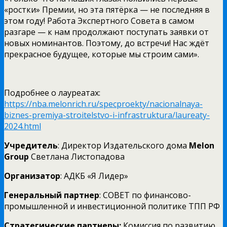
«ростки» Премии, но эта пятёрка — не последняя в
этом году! Работа Экспертного Совета в самом
разгаре — к нам продолжают поступать заявки от
новых номинантов. Поэтому, до встречи! Нас ждёт
прекрасное будущее, которые мы строим сами».
Подробнее о лауреатах:
https://nba.melonrich.ru/specproekty/nacionalnaya-
biznes-premiya-stroitelstvo-i-infrastruktura/laureaty-
2024.html
Учредитель
: Директор Издательского дома
Melon
Group
Светлана Листопадова
Организатор
: АДКБ «Я Лидер»
Генеральный партнер
: СОВЕТ по финансово-
промышленной и инвестиционной политике ТПП РФ
Стратегические партнеры:
Комиссия по развитию