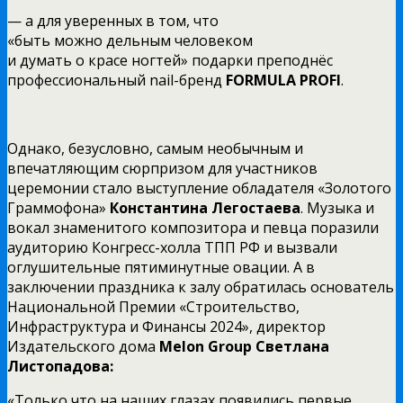
— а для уверенных в том, что
«быть можно дельным человеком
и думать о красе ногтей» подарки преподнёс
профессиональный nail-бренд
FORMULA PROFI
.
Однако, безусловно, самым необычным и
впечатляющим сюрпризом для участников
церемонии стало выступление обладателя «Золотого
Граммофона»
Константина Легостаева
. Музыка и
вокал знаменитого композитора и певца поразили
аудиторию Конгресс-холла ТПП РФ и вызвали
оглушительные пятиминутные овации. А в
заключении праздника к залу обратилась основатель
Национальной Премии «Строительство,
Инфраструктура и Финансы 2024», директор
Издательского дома
Melon
Group
Светлана
Листопадова:
«Только что на наших глазах появились первые