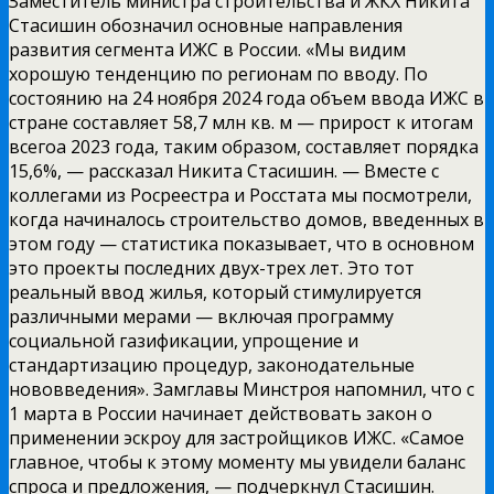
Заместитель министра строительства и ЖКХ Никита
Стасишин обозначил основные направления
развития сегмента ИЖС в России. «Мы видим
хорошую тенденцию по регионам по вводу. По
состоянию на 24 ноября 2024 года объем ввода ИЖС в
стране составляет 58,7 млн кв. м — прирост к итогам
всегоа 2023 года, таким образом, составляет порядка
15,6%, — рассказал Никита Стасишин. — Вместе с
коллегами из Росреестра и Росстата мы посмотрели,
когда начиналось строительство домов, введенных в
этом году — статистика показывает, что в основном
это проекты последних двух-трех лет. Это тот
реальный ввод жилья, который стимулируется
различными мерами — включая программу
социальной газификации, упрощение и
стандартизацию процедур, законодательные
нововведения». Замглавы Минстроя напомнил, что с
1 марта в России начинает действовать закон о
применении эскроу для застройщиков ИЖС. «Самое
главное, чтобы к этому моменту мы увидели баланс
спроса и предложения, — подчеркнул Стасишин.