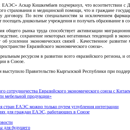
 ЕАЭС» Аскар Кишкембаев подчеркнул, что всоответствии с До
ого страхования и медицинской помощи, что и граждане государ
ому договору. По всем специальностям за исключением фарма
 посещать дошкольные учреждения и получать образование в соо
 общего рынка труда способствует активизации миграционных
ледствие, сохранение некоторых негативных тенденций в эконо
т об усилении экономических связей . Качественное развитие
ространстве Евразийского экономического союза».
альным ресурсом в развитии всего евразийского региона, и от 
ции в Союзе.
ом выступило Правительство Кыргызской Республики при поддерж
го сотрудничества Евразийского экономического союза с Китае
сти мебельной продукции»
ля стран ЕАЭС можно только путем углубления интеграции
иях для граждан ЕАЭС, работающих в Союзе
овости
вы для будущего