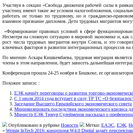
Участвуя в секции «Свобода движения рабочей силы в рамках
участниц имеют такие же условия налогообложения, социальн
работать не только по трудовому, но и гражданско-правов
взаимное признание дипломов. Дети трудовых мигрантов могут
«Формирование правовых условий в сфере функционирования
Несмотря на сложную ситуацию в мировой экономике и, как с
рост числа трудовых мигрантов внутри Союза, и это говори
ключевых факторов в развитии интеграционных процессов на п
По мнению Аскара Кишкембаева, трудовая миграция является ре
члены в этом направлении, будет зависеть дальнейшая интегра
Конференция прошла 24-25 ноября в Бишкеке, ее организатор
Похожие записи: :
ЕЭК начнёт переговоры о развитии торгово-экономическо
С 1 июля 2014 года вступает в силу ТР ТС «О безопасно
Заседание Высшего Евразийского экономического совета
Минимизировать последствия экономического кризиса д
Министр ЕЭК Тимур Сулейменов рассказал о преференц
Опубликовано в рубрике
Новости
Метки:
ЕАЭС
,
ЕЭК
,
Н
«
Weinig InTech 2016: концепция W4.0 Digital задаёт перспекти