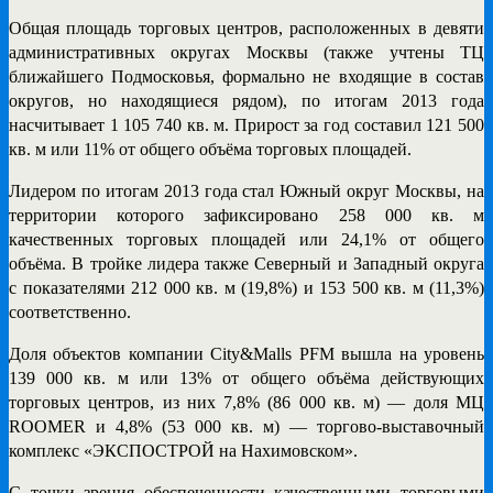
Общая площадь торговых центров, расположенных в девяти
административных округах Москвы (также учтены ТЦ
ближайшего Подмосковья, формально не входящие в состав
округов, но находящиеся рядом), по итогам 2013 года
насчитывает
1 105 740 кв. м. Прирост за год составил 121 500
кв. м или 11% от общего объёма торговых площадей.
Лидером по итогам 2013 года стал Южный округ Москвы, на
территории которого зафиксировано 258 000 кв. м
качественных торговых площадей или 24,1% от общего
объёма. В тройке лидера также Северный и Западный округа
с показателями 212 000 кв. м (19,8%) и 153 500 кв. м (11,3%)
соответственно.
Доля объектов компании City&Malls PFM вышла на уровень
139 000 кв. м или 13% от общего объёма действующих
торговых центров, из них 7,8% (86 000 кв. м) — доля МЦ
ROOMER
и 4,8% (53 000 кв. м) — торгово-выставочный
комплекс «ЭКСПОСТРОЙ на Нахимовском».
С точки зрения обеспеченности качественными торговыми