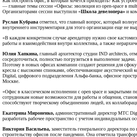
Как построить офис, в который хочется приходить? Как устр
— главные темы сессии «Офисы: эволюция из open-space в mul
Организаторами сессии выступили «
Школа девелопера
»
и ко
Руслан Кубрава
отметил, что главный вопрос, который волнуе
внутреннего инструментария для этого организации еще не вы
«В каждом конкретном случае арендатору нужно свое кастомиз
работы и взаимодействия внутри коллектива, а также иерархич
Юлия Хапкина,
главный архитектор студии IND architects, о
сосредоточиться, полностью погрузиться в выполнение задачи
Поэтому в новых офисах компании создают решения для сфокус
кресла с высокими спинками, обеспечивающие акустический ком
Digital, цифрового подразделения Альфа-банка, офисное простр
Москве.
«Офис в классическом исполнении с open space и закрытыми п
сотрудникам новые возможности для работы и общения, станов
способствуют творческому объединению людей, их коллабора
Екатерина Мироненко,
административный директор МТС Digit
разработать рабочее пространство с учетом индивидуальных о
Виктория Васильева,
заместитель генерального директора по
строительству офисов после пандемии. Она отметила трансформ