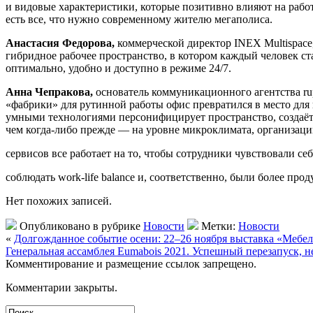
и видовые характеристики, которые позитивно влияют на работо
есть все, что нужно современному жителю мегаполиса.
Анастасия Федорова,
коммерческой директор INEX Multispace,
гибридное рабочее пространство, в котором каждый человек ст
оптимально, удобно и доступно в режиме 24/7.
Анна Чепракова,
основатель коммуникационного агентства rup
«фабрики» для рутинной работы офис превратился в место дл
умными технологиями персонифицирует пространство, создаёт 
чем когда-либо прежде — на уровне микроклимата, организаци
сервисов все работает на то, чтобы сотрудники чувствовали се
соблюдать work-life balance и, соответственно, были более пр
Нет похожих записей.
Опубликовано в рубрике
Новости
Метки:
Новости
«
Долгожданное событие осени: 22–26 ноября выставка «Ме
Генеральная ассамблея Eumabois 2021. Успешный перезапуск, 
Комментирование и размещение ссылок запрещено.
Комментарии закрыты.