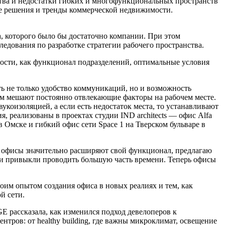
тва и недостатки гибких и многофункциональных пространств
ые решения и тренды коммерческой недвижимости.
а, которого было бы достаточно компании. При этом
едования по разработке стратегии рабочего пространства.
ности, как функционал подразделений, оптимальные условия
ть не только удобство коммуникаций, но и возможность
дям мешают постоянно отвлекающие факторы на рабочем месте.
оизоляцией, а если есть недостаток места, то устанавливают
 реализованы в проектах студии IND architects — офис Alfa
в Омске и гибкий офис сети Space 1 на Тверском бульваре в
е офисы значительно расширяют свой функционал, предлагаю
ди привыкли проводить большую часть времени. Теперь офисы
им опытом создания офиса в новых реалиях и тем, как
й сети.
 рассказала, как изменился подход девелоперов к
тров: от healthy building, где важны микроклимат, освещение