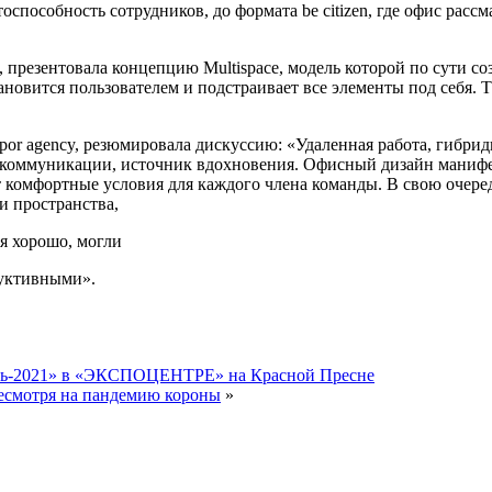
способность сотрудников, до формата be citizen, где офис рассм
 презентовала концепцию Multispace, модель которой по сути с
ановится пользователем и подстраивает все элементы под себя. 
or agency, резюмировала дискуссию: «Удаленная работа, гибри
я коммуникации, источник вдохновения. Офисный дизайн манифе
комфортные условия для каждого члена команды. В свою очеред
и пространства,
бя хорошо, могли
одуктивными».
бель-2021» в «ЭКСПОЦЕНТРЕ» на Красной Пресне
несмотря на пандемию короны
»