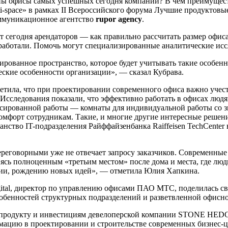
оены офисы самых успешных сегодня компаний? В чем преимущес
ti-space» в рамках II Всероссийского форума Лучшие продуктов
ммуникационное агентство
rupor agency
.
т сегодня арендаторов — как правильно рассчитать размер офис
работали. Помочь могут специализированные аналитические иссл
ированное пространство, которое будет учитывать такие особен
еские особенности организации», — сказал Кубрава.
тметила, что при проектировании современного офиса важно учес
. Исследования показали, что эффективно работать в офисах лю
ированной работы — комнаты для индивидуальной работы со звук
форт сотрудникам. Такие, и многие другие интересные решения,
анство IT-подразделения Райффайзенбанка Raiffeisen TechCenter 
ереговорными уже не отвечает запросу заказчиков. Современны
ясь полноценным «третьим местом» после дома и места, где лю
ции, рождению новых идей», — отметила Юлия Хапкина.
al, директор по управлению офисами ПАО МТС, поделилась сво
собенностей структурных подразделений и разветвленной офисно
 продукту и инвестициям девелоперской компании STONE HEDGE
ацию в проектировании и строительстве современных бизнес-цен