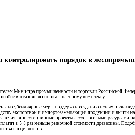
 контролировать порядок в лесопромыш
естителем Министра промышленности и торговли Российской Фед
в особое внимание лесопромышленному комплексу.
 так и субсидиарные меры поддержки созданию новых производ
водству экспортной и импортозамещающей продукции и выйти н
беспечить инвестиционные проекты лесосырьевыми ресурсами н
 платит в 5-8 раз меньше рыночной стоимости древесины. Подо
ества специалистов.