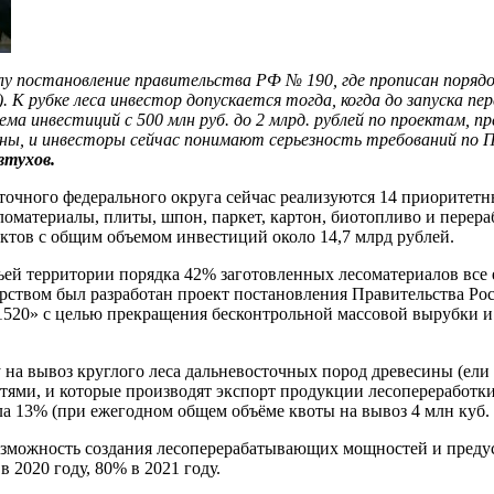
лу постановление правительства РФ № 190, где прописан поряд
). К рубке леса инвестор допускается тогда, когда до запуска 
ма инвестиций с 500 млн руб. до 2 млрд. рублей по проектам, п
гионы, и инвесторы сейчас понимают серьезность требований 
втухов.
сточного федерального округа сейчас реализуются 14 приорите
ломатериалы, плиты, шпон, паркет, картон, биотопливо и перера
ктов с общим объемом инвестиций около 14,7 млрд рублей.
й территории порядка 42% заготовленных лесоматериалов все е
ством был разработан проект постановления Правительства Ро
 1520» с целью прекращения бесконтрольной массовой вырубки 
 на вывоз круглого леса дальневосточных пород древесины (ели
ми, и которые производят экспорт продукции лесопереработки
а 13% (при ежегодном общем объёме квоты на вывоз 4 млн куб. 
возможность создания лесоперерабатывающих мощностей и пред
 2020 году, 80% в 2021 году.