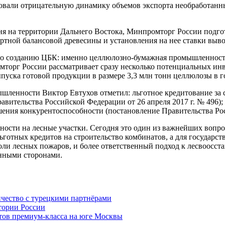
ировали отрицательную динамику объемов экспорта необработан
дня на территории Дальнего Востока, Минпромторг России подго
сортной балансовой древесины и установления на нее ставки в
по созданию ЦБК: именно целлюлозно-бумажная промышленность
омторг России рассматривает сразу несколько потенциальных 
уска готовой продукции в размере 3,3 млн тонн целлюлозы в г
шленности Виктор Евтухов отметил: льготное кредитование за
авительства Российской Федерации от 26 апреля 2017 г. № 496)
ия конкурентоспособности (постановление Правительства Росси
нности на лесные участки. Сегодня это один из важнейших вопр
отных кредитов на строительство комбинатов, а для государств
 доли лесных пожаров, и более ответственный подход к лесвоосс
анными сторонами.
ичество с турецкими партнёрами
тории России
тов премиум-класса на юге Москвы