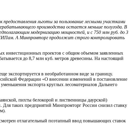
ок предоставления льготы за пользование лесными участками
перерабатывающего производства остается меньше полугода. В
редполагающим модернизацию мощностей, и с 750 млн руб. до 3
по ПИПам. А Минпромторг продолжит строго контролировать
тных инвестиционных проектов с общим объемом заявленных
батывается до 8,7 млн куб. метров древесины. На настоящий
ще экспортируется в необработанном виде за границу.
ссийской Федерации «О внесении изменений в постановление
и уменьшения экспорта круглых лесоматериалов Дальнего
 аянской, пихты белокорой и лиственницы даурской)
. Для таких предприятий Минпромторг России снизил ставку
м).
усмотрен отлагательный поэтапный ввод повышающих ставок