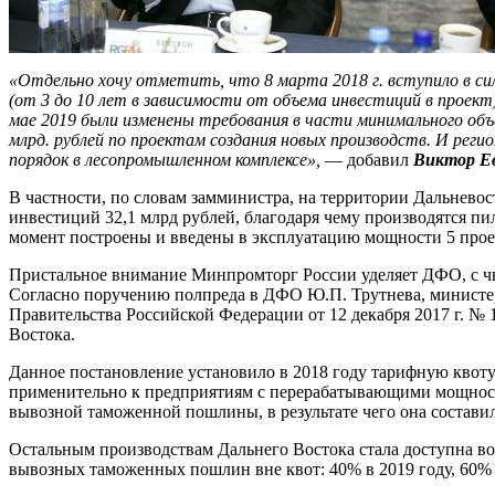
«Отдельно хочу отметить, что 8 марта 2018 г. вступило в си
(от 3 до 10 лет в зависимости от объема инвестиций в проект
мае 2019 были изменены требования в части минимального объе
млрд. рублей по проектам создания новых производств. И ре
порядок в лесопромышленном комплексе»,
— добавил
Виктор Е
В частности, по словам замминистра, на территории Дальнево
инвестиций 32,1 млрд рублей, благодаря чему производятся пи
момент построены и введены в эксплуатацию мощности 5 прое
Пристальное внимание Минпромторг России уделяет ДФО, с чье
Согласно поручению полпреда в ДФО Ю.П. Трутнева, министер
Правительства Российской Федерации от 12 декабря 2017 г. №
Востока.
Данное постановление установило в 2018 году тарифную квоту
применительно к предприятиям с перерабатывающими мощностя
вывозной таможенной пошлины, в результате чего она составил
Остальным производствам Дальнего Востока стала доступна 
вывозных таможенных пошлин вне квот: 40% в 2019 году, 60% в