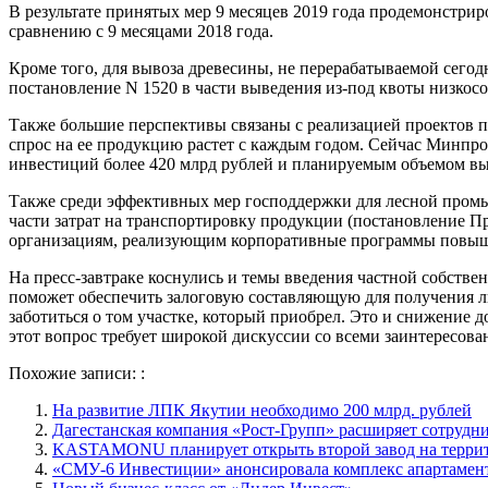
В результате принятых мер 9 месяцев 2019 года продемонстр
сравнению с 9 месяцами 2018 года.
Кроме того, для вывоза древесины, не перерабатываемой сего
постановление N 1520 в части выведения из-под квоты низко
Также большие перспективы связаны с реализацией проектов 
спрос на ее продукцию растет с каждым годом. Сейчас Минпр
инвестиций более 420 млрд рублей и планируемым объемом вып
Также среди эффективных мер господдержки для лесной промы
части затрат на транспортировку продукции (постановление Пр
организациям, реализующим корпоративные программы повышен
На пресс-завтраке коснулись и темы введения частной собстве
поможет обеспечить залоговую составляющую для получения льг
заботиться о том участке, который приобрел. Это и снижение
этот вопрос требует широкой дискуссии со всеми заинтересов
Похожие записи: :
На развитие ЛПК Якутии необходимо 200 млрд. рублей
Дагестанская компания «Рост-Групп» расширяет сотрудн
KASTAMONU планирует открыть второй завод на терри
«СМУ-6 Инвестиции» анонсировала комплекс апартамен