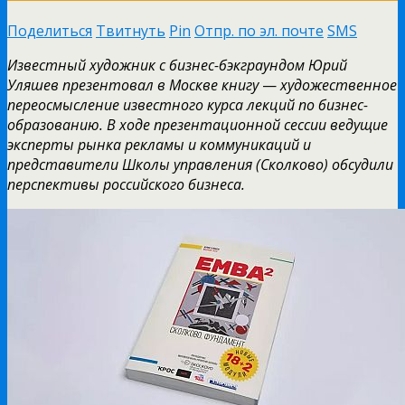
Поделиться
Твитнуть
Pin
Отпр. по эл. почте
SMS
Известный художник с бизнес-бэкграундом Юрий
Уляшев презентовал в Москве книгу
—
художественное
переосмысление известного курса лекций по бизнес-
образованию. В ходе презентационной сессии ведущие
эксперты рынка рекламы и коммуникаций и
представители
Школы управления (Сколково)
обсудили
перспективы российского бизнеса.