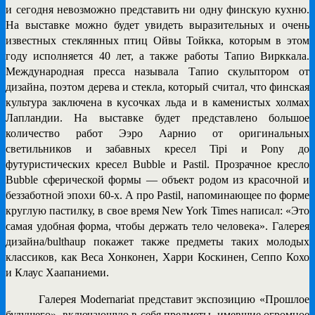
и сегодня невозможно представить ни одну финскую кухню.
На выставке можно будет увидеть выразительных и очень
известных стеклянных птиц Ойвы Тойкка, которым в этом
году исполняется 40 лет, а также работы Тапио Вирккала.
Международная пресса называла Тапио скульптором от
дизайна, поэтом дерева и стекла, который считал, что финская
культура заключена в кусочках льда и в каменистых холмах
Лапландии. На выставке будет представлено большое
количество работ Ээро Аарнио от оригинальных
светильников и забавных кресел Tipi и Pony до
футуристических кресел Bubble и Pastil. Прозрачное кресло
Bubble сферической формы — объект родом из красочной и
беззаботной эпохи 60-х. А про Pastil, напоминающее по форме
круглую пастилку, в свое время New York Times написал: «Это
самая удобная форма, чтобы держать тело человека». Галерея
дизайна/bulthaup покажет также предметы таких молодых
классиков, как Веса Хонконен, Харри Коскинен, Сеппо Кохо
и Клаус Хаапаниеми.
Галерея Modernariat
представит экспозицию
«Прошлое
будущего»
, включающую в себя предметы, имевшие огромное