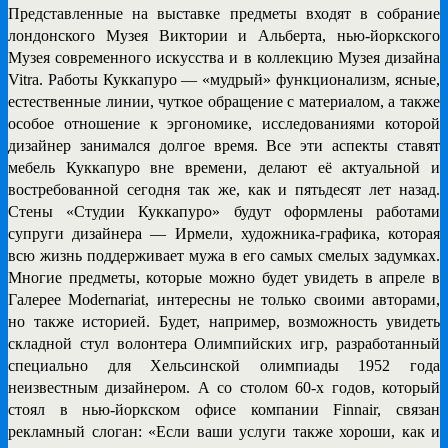
Представленные на выставке предметы входят в собрание
лондонского Музея Виктории и Альберта, нью-йоркского
Музея современного искусства и в коллекцию Музея дизайна
Vitra. Работы Куккапуро — «мудрый» функционализм, ясные,
естественные линии, чуткое обращение с материалом, а также
особое отношение к эргономике, исследованиями которой
дизайнер занимался долгое время. Все эти аспекты ставят
мебель Куккапуро вне времени, делают её актуальной и
востребованной сегодня так же, как и пятьдесят лет назад.
Стены «Студии Куккапуро» будут оформлены работами
супруги дизайнера — Ирмели, художника-графика, которая
всю жизнь поддерживает мужа в его самых смелых задумках.
Многие предметы, которые можно будет увидеть в апреле в
Галерее Modernariat, интересны не только своими авторами,
но также историей. Будет, например, возможность увидеть
складной стул волонтера Олимпийских игр, разработанный
специально для Хельсинской олимпиады 1952 года
неизвестным дизайнером. А со столом 60-х годов, который
стоял в нью-йоркском офисе компании Finnair, связан
рекламный слоган: «Если ваши услуги также хороши, как и