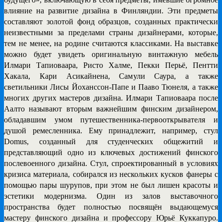
влияние на развитие дизайна в Финляндии. Эти предметы
составляют золотой фонд образцов, созданных практически
неизвестными за пределами страны дизайнерами, которые,
тем не менее, на родине считаются классиками. На выставке
можно будет увидеть оригинальную винтажную мебель
Илмари Тапиоваара, Ристо Халме, Пекки Перьё, Пентти
Хакала, Кари Асикайнена, Самули Саура, а также
светильники Лисы Йоханссон-Папе и Пааво Тюнеля, а также
многих других мастеров дизайна. Илмари Тапиоваара после
Аалто называют вторым важнейшим финским дизайнером,
обладавшим умом путешественника-первооткрывателя и
душой ремесленника. Ему принадлежит, например, стул
Domus, созданный для студенческих общежитий и
представляющий одно из ключевых достижений финского
послевоенного дизайна. Стул, спроектированный в условиях
кризиса материала, собирался из нескольких кусков фанеры с
помощью пары шурупов, при этом не был лишен красоты и
эстетики модернизма. Один из залов выставочного
пространства будет полностью посвящён выдающемуся
мастеру финского дизайна и профессору Юрьё Куккапуро.