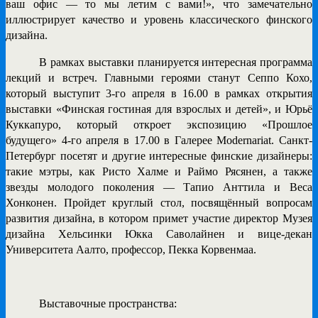
ваш офис — то мы летим с вами!», что замечательно
иллюстрирует качество и уровень классического финского
дизайна.
В рамках выставки планируется интересная программа
лекций и встреч
. Главными героями станут
Сеппо Кохо
,
который выступит 3-го апреля в 16.00 в рамках открытия
выставки «Финская гостиная для взрослых и детей», и
Юрьё
Куккапуро
, который откроет экспозицию «Прошлое
будущего» 4-го апреля в 17.00 в Галерее Modernariat. Санкт-
Петербург посетят и другие интересные финские дизайнеры:
такие мэтры, как
Ристо Халме
и
Раймо Рясянен
, а также
звезды молодого поколения —
Тапио Анттила
и
Веса
Хонконен
. Пройдет круглый стол, посвящённый вопросам
развития дизайна, в котором примет участие директор Музея
дизайна Хельсинки
Юкка Саволайнен
и вице-декан
Университета Аалто, профессор,
Пекка Корвенмаа
.
Выставочные пространства: