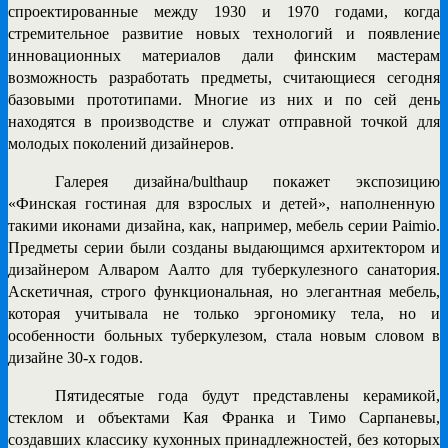
спроектированные между 1930 и 1970 годами, когда
стремительное развитие новых технологий и появление
инновационных материалов дали финским мастерам
возможность разработать предметы, считающиеся сегодня
базовыми прототипами. Многие из них и по сей день
находятся в производстве и служат отправной точкой для
молодых поколений дизайнеров.
Галерея дизайна/bulthaup
покажет экспозицию
«Финская гостиная для взрослых и детей»
, наполненную
такими иконами дизайна, как, например, мебель серии Paimio.
Предметы серии были созданы выдающимся архитектором и
дизайнером Алваром Аалто для туберкулезного санатория.
Аскетичная, строго функциональная, но элегантная мебель,
которая учитывала не только эргономику тела, но и
особенности больных туберкулезом, стала новым словом в
дизайне 30-х годов.
Пятидесятые года будут представлены керамикой,
стеклом и объектами Кая Франка и Тимо Сарпаневы,
создавших классику кухонных принадлежностей, без которых