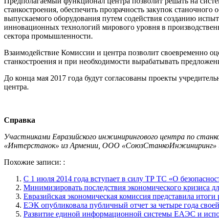
Предполагаемый функционал центра позволит решать на систем
станкостроения, обеспечить прозрачность закупок станочного
выпускаемого оборудования путем содействия созданию испыт
инновационных технологий мирового уровня в производствен
сектора промышленности.
Взаимодействие Комиссии и центра позволит своевременно оц
станкостроения и при необходимости вырабатывать предложе
До конца мая 2017 года будут согласованы проекты учредитель
центра.
Справка
Участниками Евразийского инжинирингового центра по станк
«Интерстанок» из Армении, ООО «СоюзСтанкоИнжиниринг» 
Похожие записи: :
С 1 июля 2014 года вступает в силу ТР ТС «О безопасно
Минимизировать последствия экономического кризиса д
Евразийская экономическая комиссия представила итоги р
ЕЭК опубликовала публичный отчет за четыре года своей
Развитие единой информационной системы ЕАЭС и испол