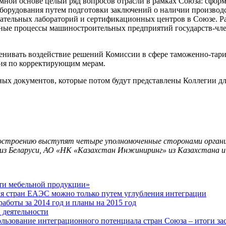
ной основе целый ряд вопросов отрасли в рамках Союза: сформ
 оборудования путем подготовки заключений о наличии производ
ательных лабораторий и сертификационных центров в Союзе. Ра
ные процессы машиностроительных предприятий государств-чле
енивать воздействие решений Комиссии в сфере таможенно-тари
ния по корректирующим мерам.
ных документов, которые потом будут представлены Коллегии дл
остроению выступят четыре уполномоченные сторонами органи
из Беларуси, АО «НК «Казахстан Инжиниринг» из Казахстан
сти мебельной продукции»
ля стран ЕАЭС можно только путем углубления интеграции
аботы за 2014 год и планы на 2015 год
 деятельности
ьзование интеграционного потенциала стран Союза – итоги за