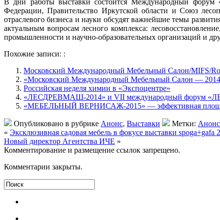
В дни работы выставки состоится Международный форум «
Федерации, Правительство Иркутской области и Союз лесоп
отраслевого бизнеса и науки обсудят важнейшие темы развити
актуальным вопросам лесного комплекса: лесовосстановление
промышленности и научно-образовательных организаций и дру
Похожие записи: :
Московский Международный Мебельный Салон/MIFS/R
«Московский Международный Мебельный Салон — 201
Российская неделя химии в «Экспоцентре»
«ЛЕСДРЕВМАШ-2014» и VII международный форум «
«МЕБЕЛЬНЫЙ ВЕРНИСАЖ-2015» — эффективная площадк
Опубликовано в рубрике
Анонс
,
Выставки
Метки:
Анонс
«
Эксклюзивная садовая мебель в фокусе выставки spoga+gafa 
Новый директор Агентства ИЧЕ
»
Комментирование и размещение ссылок запрещено.
Комментарии закрыты.