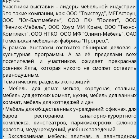
Участники выставки – лидеры мебельной индустрии.
Это такие компании, как: ООО “Твиствуд”, МЕГАстоун,
ООО “Юг-Балтмебель”, ООО ПФ “Поллет”, ООО
“Феникс-Мебель”, ООО Хоум МИ Крым, ООО “Техно-
Комплект”, ООО НТКО, ООО МФ “Олимп-Мебель”, ОАО
Гомельская мебельная фабрика “Прогресс”.
В рамках выставки состоится обширная деловая и
культурная программы. А за её пределами всех
посетителей и участников ожидает прекрасная
осенняя Ялта, которая никого не сможет оставить
равнодушным.
Тематические разделы экспозиций:
• Мебель для дома: мягкая, корпусная, спальни,
мебель для детских комнат, кухни, мебель для ванных
комнат, мебель для коттеджей и дач
• Мебель для общественных учреждений: офисная, для
баров, ресторанов, санаторно-курортного
комплекса, кинотеатров, парикмахерских, салонов
красоты, медучреждений, учебных заведений
• Эксклюзивная мебель: элитная, в авангардном