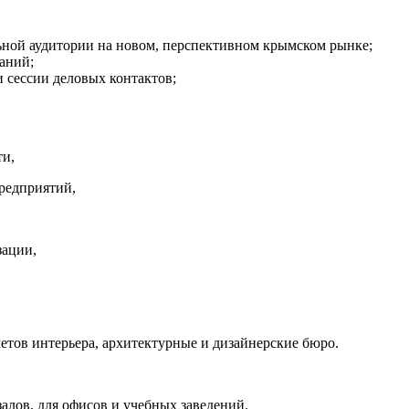
ьной аудитории на новом, перспективном крымском рынке;
аний;
и сессии деловых контактов;
и,
редприятий,
зации,
тов интерьера, архитектурные и дизайнерские бюро.
залов, для офисов и учебных заведений.