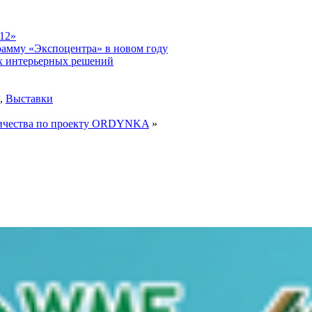
12»
рамму «Экспоцентра» в новом году
ых интерьерных решений
,
Выставки
дничества по проекту ORDYNKA
»