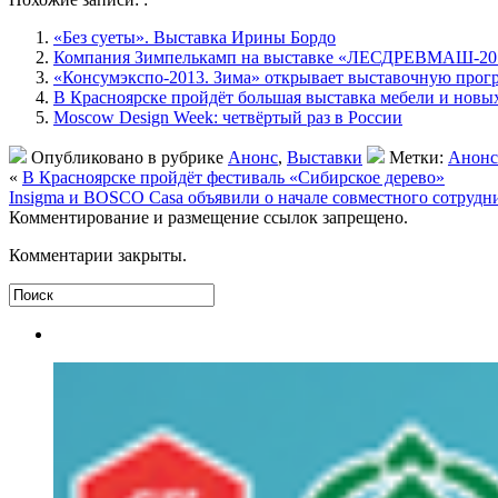
«Без суеты». Выставка Ирины Бордо
Компания Зимпелькамп на выставке «ЛЕСДРЕВМАШ-20
«Консумэкспо-2013. Зима» открывает выставочную прог
В Красноярске пройдёт большая выставка мебели и нов
Moscow Design Week: четвёртый раз в России
Опубликовано в рубрике
Анонс
,
Выставки
Метки:
Анонс
«
В Красноярске пройдёт фестиваль «Сибирское дерево»
Insigma и BOSCO Casa объявили о начале совместного сотру
Комментирование и размещение ссылок запрещено.
Комментарии закрыты.