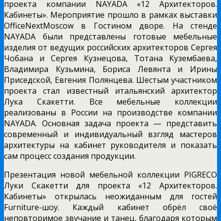
проекта компании
NAYADA
«12 Архитекторов.
Кабинеты». Мероприятие прошло в рамках выставки
Office
Next
Moscow
в Гостином дворе. На стенде
NAYADA были представлены готовые мебельные
изделия от ведущих российских архитекторов Сергея
Чобана и Сергея Кузнецова, Тотана Кузембаева,
Владимира Кузьмина, Бориса Левянта и Ирины
Приседской, Евгения Полянцева. Шестым участником
проекта стал известный итальянский архитектор
Лука Скакетти.
Все мебельные коллекции
реализованы в России на производстве компании
NAYADA
. Основная задача проекта — представить
современный и индивидуальный взгляд мастеров
архитектуры на кабинет руководителя и показать
сам процесс создания продукции.
Презентация новой мебельной коллекции
PIGRECO
Луки Скакетти для проекта «12 Архитекторов.
Кабинеты» открылась неожиданным для гостей
Furniture
-шоу. Каждый кабинет обрёл своё
неповторимое звучание и танец, благодаря которым