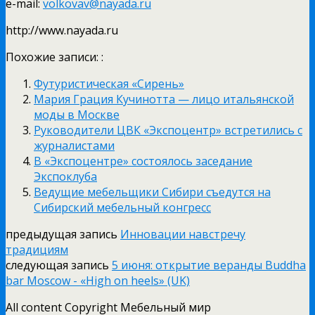
e-mail:
volkovav@nayada.ru
http://www.nayada.ru
Похожие записи: :
Футуристическая «Сирень»
Мария Грация Кучинотта — лицо итальянской
моды в Москве
Руководители ЦВК «Экспоцентр» встретились с
журналистами
В «Экспоцентре» состоялось заседание
Экспоклуба
Ведущие мебельщики Сибири съедутся на
Сибирский мебельный конгресс
предыдущая запись
Инновации навстречу
традициям
следующая запись
5 июня: открытие веранды Buddha
bar Moscow - «High on heels» (UK)
All content Copyright Мебельный мир