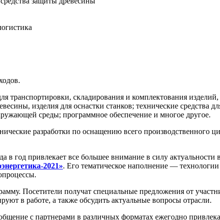
 средства защиты древесины
логистика
ходов.
для транспортировки, складирования и комплектования изделий,
весины, изделия для оснастки станков; технические средства дл
окружающей среды; программное обеспечение и многое другое.
нические разработки по оснащению всего производственного ци
да в год привлекает все большее внимание в силу актуальности
энергетика-2021»
. Его тематическое наполнение — технологии
опроцессы.
амму. Посетители получат специальные предложения от участник
уют в работе, а также обсудить актуальные вопросы отрасли.
 общение с партнерами в различных форматах ежегодно привле