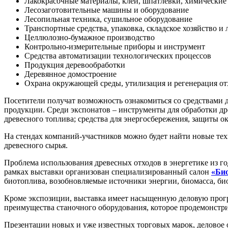
Лакокрасочные материалы, клеи, шпатлевки, химические
Лесозаготовительные машины и оборудование
Лесопильная техника, сушильное оборудование
Транспортные средства, упаковка, складское хозяйство и 
Целлюлозно-бумажное производство
Контрольно-измерительные приборы и инструмент
Средства автоматизации технологических процессов
Продукция деревообработки
Деревянное домостроение
Охрана окружающей среды, утилизация и регенерация от
Посетители получат возможность ознакомиться со средствами 
продукции. Среди экспонатов – инструменты для обработки дре
древесного топлива; средства для энергосбережения, защиты 
На стендах компаний-участников можно будет найти новые тех
древесного сырья.
Проблема использования древесных отходов в энергетике из го
рамках выставки организован специализированный салон
«Био
биотоплива, возобновляемые источники энергии, биомасса, би
Кроме экспозиции, выставка имеет насыщенную деловую прогр
преимущества станочного оборудования, которое продемонстрир
Презентации новых и уже известных торговых марок, деловое