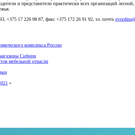
одители и представители практически всех организаций лесно
ежья.
, +375 17 226 98 87, факс +375 172 26 91 92, эл. почта
zvezdina
имического комплекса России
 магазины Сибири
тов мебельной отрасли
вки
2021
»