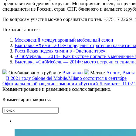
представителей деловых кругов. Мероприятие посещают руков
специалисты из России, стран СНГ, ближнего и дальнего заруб
По вопросам участия можно обращаться по тел. +375 17 226 91 93
Похожие записи: :
Московский международный мебельный салон
Выставка «Химия-2013» определит стратегию развития х
Российская неделя химии в «Экспоцентре»
«СибМебель — 2014»: Как быстрее попасть в мебельные
Выставка «СибМебель — 2014»: место встречи специалис
Опубликовано в рубрике
Выставки
Метки:
Анонс
,
Выста
«
В 2021 году Salone del Mobile.Milano состоится в сентябре
Официальное обращение компании «Русский Ламинат». 11.02.
Комментирование и размещение ссылок запрещено.
Комментарии закрыты.