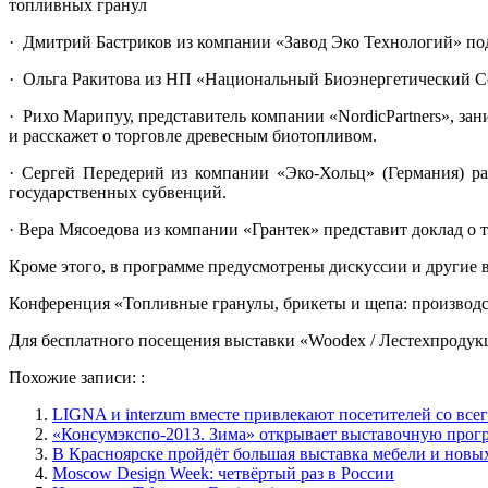
топливных гранул
· Дмитрий Бастриков из компании «Завод Эко Технологий» под
· Ольга Ракитова из НП «Национальный Биоэнергетический Со
· Рихо Марипуу, представитель компании «NordicPаrtners», з
и расскажет о торговле древесным биотопливом.
· Сергей Передерий из компании «Эко-Хольц» (Германия) р
государственных субвенций.
· Вера Мясоедова из компании «Грантек» представит доклад о 
Кроме этого, в программе предусмотрены дискуссии и другие 
Конференция «Топливные гранулы, брикеты и щепа: производс
Для бесплатного посещения выставки «Woodex / Лестехпродук
Похожие записи: :
LIGNA и interzum вместе привлекают посетителей со все
«Консумэкспо-2013. Зима» открывает выставочную прог
В Красноярске пройдёт большая выставка мебели и нов
Moscow Design Week: четвёртый раз в России