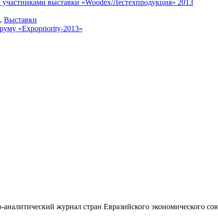
 с участниками выставки «Woodex/Лестехпродукция» 2013
,
Выставки
уму «Expopriority-2013»
-аналитический журнал стран Евразийского экономического со