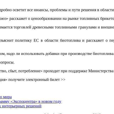
робно осветит все нюансы, проблемы и пути решения в области
юз» расскажет о ценообразовании на рынке топливных брикето
анимается торговлей древесными топливными гранулами и внешне
азъяснит политику ЕС в области биотопл
ива и расскажет о п
том, надо ли использовать добавки при производстве биотоплива
вопросы.
тво, сбыт, потребление» проходит при поддержке Министерств
ция» получите электронный билет >>
го мира
рамму «Экспоцентра» в новом году
ых интерьерных решений