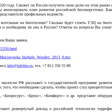
2020 году. Сможет ли Россия получить свою долю на этом рынке
 анонсировало план развития российской биоэнергетики. Как
представители профильных ведомств.
ь котельные на биотопливе? Сколько будет стоить ТЭЦ на биот
ия и необходима ли она в России? Ответы на вопросы Вы узнае
ем Ваши заявки.
s/2350.html
lt/files/zayavka_biofuels_Woodex_2013_0.doc
ресу
info@infobio.ru
, тел. +7 812 356 55 88
экологии РФ расскажет о государственной программе развити
с того, что необходимо сделать, чтобы проект стал приоритетн
«Биоресурс», «Брукс», «Комфортс» и др. представят оборудов
авит развернутый доклад о российской технологии торреф