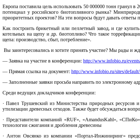
Европа поставила цель использовать 50 000000 тонн гранул в 
потенциал у российского биотопливного рынка? Минприроды
приоритетных проектов? На эти вопросы будут давать ответы 
Как построить брикетный или пеллетный завод, и где купит
котельных на щепу и др. биотопливо? Что такое торрефикац
щепа: производство, сбыт, потребление».
Вы заинтересовались и хотите принять участие? Мы рады и жд
— Заявка на участие в конференции:
http://www.infobio.ru/event
— Прямая ссылка на документ:
http://www.infobio.ru/sites/defau
— Заполненные заявки просьба направить по электронному ад
Среди ведущих докладчиков конференции:
· Павел Трушевский из Министерства природных ресурсов и 
утилизации древесных отходов. Также будет обсуждаться вопро
· Представители компаний «RUF», «AmandusKahl», «СПиКо», 
технологии сжигания и дробления древесины
· Антон Овсянко из компании «Портал-Инжиниринг» предст