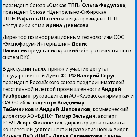
президент Союза «Омская ТПП»
Ольга Федулова
,
президент Союза «Центрально-Сибирская
ТПП»
Рафаэль Шагеев
и вице-президент ТПП
Республики Коми
Ирина Денисова
.
Директор по информационным технологиям ООО
«Экспофорум-Интернэшнл»
Денис
Папышев
представил краткий обзор отечественных
систем ВКС.
В дискуссии также приняли участие депутат
Государственной Думы ФС РФ
Валерий Скруг
,
президент Российского союза предпринимателей
текстильной и легкой промышленности
Андрей
Разбродин
,
руководители АО «Кузбасская ярмарка» и
ОАО «Сибэкспоцентр»
Владимир
Табачников
и
Андрей Шаповалов
, коммерческий
директор АО «ВДНХ»
Тимур Зельдич
, эксперт
РСВЯ
Игорь Филоненко
, директор департамента
конгрессной деятельности и развития новых видов
бизнеса ПАО «ЦМТ»
Дарья Саламатова
и вице-