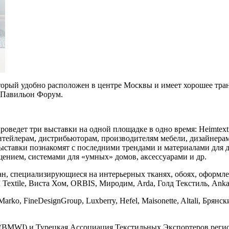
который удобно расположен в центре Москвы и имеет хорошее тр
 Павильон Форум.
дет три выставки на одной площадке в одно время: Heimtextil Russia
итейлерам, дистрибьюторам, производителям мебели, дизайнера
ыставки познакомят с последними трендами и материалами для 
ением, системами для «умных» домов, аксессуарами и др.
н, специализирующиеся на интерьерных тканях, обоях, оформлени
n Textile, Виста Хом, ORBIS, Миродим, Arda, Голд Текстиль, Anka,
arko, FineDesignGroup, Luxberry, Hefel, Maisonette, Altali, Бр
(BMWI) и Турецкая Ассоциация Текстильных Экспортеров регио