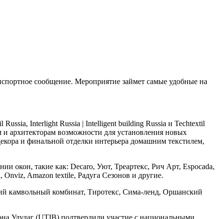
анспортное сообщение. Мероприятие займет самые удобные на
, Interlight Russia | Intelligent building Russia и Techtextil
м и архитекторам возможности для установления новых
декора и финальной отделки интерьера домашним текстилем,
и окон, такие как: Decaro, Уют, Треартекс, Рич Арт, Espocada,
 Onviz, Amazon textile, Радуга Сезонов и другие.
янский камвольный комбинат, Тиротекс, Сима-ленд, Оршанский
на Улудаг (UTIB) подтвердили участие с национальными