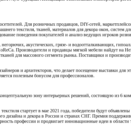
посетителей. Для розничных продавцов, DIY-сетей, маркетплейсо
его текстиля, тканей, материалов для декора окон, систем для
дование поведения покупателей и анализ ведущих игроков розни
 негорючих, акустических, грязе- и водоотталкивающих, гипоал
oReCa. Производители и продавцы мягкой мебели найдут на Hei
тканей для массового сегмента рынка. Поставщики и производит
зайнеров и архитекторов, что делает посещение выставки для 
ляется полезным бонусом для профессионалов.
 - концептуальную зону интерьерных решений, состоящую из 6 ко
кстиля стартует в мае 2021 года, победители будут объявлены в 
го дизайна и декора в России и странах СНГ. Премия поддержив
рность профессии и продвигает инновационные идеи в области т