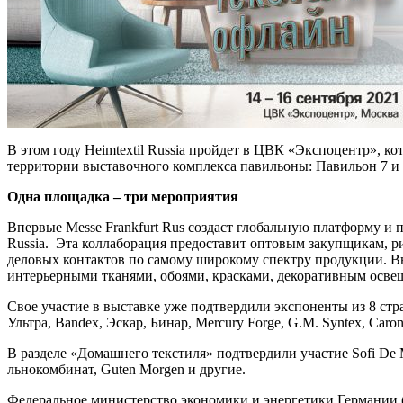
В этом году Heimtextil Russia пройдет в ЦВК «Экспоцентр», 
территории выставочного комплекса павильоны: Павильон 7 и
Одна площадка – три мероприятия
Впервые Messe Frankfurt Rus создаст глобальную платформу и прове
Russia. Эта коллаборация предоставит оптовым закупщикам, р
деловых контактов по самому широкому спектру продукции. В
интерьерными тканями, обоями, красками, декоративным освещ
Свое участие в выставке уже подтвердили экспоненты из 8 стра
Ультра, Bandex, Эскар, Бинар, Mercury Forge, G.M. Syntex, Caro
В разделе «Домашнего текстиля» подтвердили участие Sofi De M
льнокомбинат, Guten Morgen и другие.
Федеральное министерство экономики и энергетики Германии 