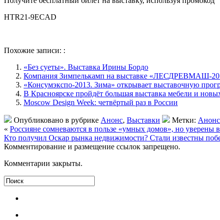
Получите бесплатный билет на выставку, используя промокод
HTR21-9ECAD
Похожие записи: :
«Без суеты». Выставка Ирины Бордо
Компания Зимпелькамп на выставке «ЛЕСДРЕВМАШ-20
«Консумэкспо-2013. Зима» открывает выставочную прог
В Красноярске пройдёт большая выставка мебели и нов
Moscow Design Week: четвёртый раз в России
Опубликовано в рубрике
Анонс
,
Выставки
Метки:
Анонс
«
Россияне сомневаются в пользе «умных домов», но уверены в
Кто получил Оскар рынка недвижимости? Стали известны по
Комментирование и размещение ссылок запрещено.
Комментарии закрыты.