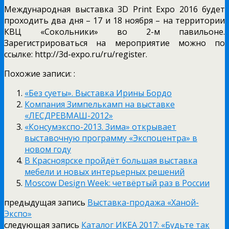
Международная выставка 3D Print Expo 2016 будет
проходить два дня – 17 и 18 ноября – на территории
КВЦ «Сокольники» во 2-м павильоне.
Зарегистрироваться на мероприятие можно по
ссылке: http://3d-expo.ru/ru/register.
Похожие записи: :
«Без суеты». Выставка Ирины Бордо
Компания Зимпелькамп на выставке
«ЛЕСДРЕВМАШ-2012»
«Консумэкспо-2013. Зима» открывает
выставочную программу «Экспоцентра» в
новом году
В Красноярске пройдёт большая выставка
мебели и новых интерьерных решений
Moscow Design Week: четвёртый раз в России
предыдущая запись
Выставка-продажа «Ханой-
Экспо»
следующая запись
Каталог ИКЕА 2017: «Будьте так