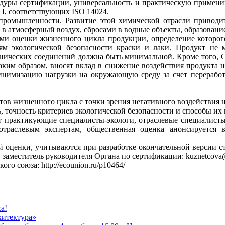
едуры сертификации, универсальность и практическую примени
I, соответствующих ISO 14024.
ромышленности. Развитие этой химической отрасли приводит
в атмосферный воздух, сбросами в водные объекты, образовани
пами оценки жизненного цикла продукции, определение котор
м экологической безопасности краски и лаки. Продукт не м
нических соединений должна быть минимальной. Кроме того, Ст
 таким образом, вносят вклад в снижение воздействия продукта
нимизацию нагрузки на окружающую среду за счет переработк
тов жизненного цикла с точки зрения негативного воздействия
ь, точность критериев экологической безопасности и способы их
ут практикующие специалисты-экологи, отраслевые специалисты
отраслевым экспертам, общественная оценка анонсируетс
й оценки, учитываются при разработке окончательной версии с
 заместитель руководителя Органа по сертификации: kuznetcova@e
го союза: http://ecounion.ru/p10464/
а!
хитектура»