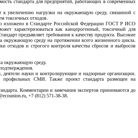
мость стандарта для предприятий, работающих в современных
 к увеличению нагрузки на окружающую среду, связанной с
ем токсичных отходов.
ого изложено в Стандарте Российской Федерации ГОСТ Р ИСО
ожет характеризоваться как канцерогенный, токсичный для
андарт предъявляет требования к качеству продукта. Высокие
 на окружающую среду на протяжении всего жизненного цикла.
и отходов и строгого контроля качества сбросов и выбросов
 на окружающую среду.
 подтверждения.
, деятели науки и контролирующие и надзорные организации.
я в профильных СМИ. Также проект стандарта размещен на
тандарта. Комментарии и замечания экспертов принимаются до
counion.ru, +7 (812) 571-38-38.