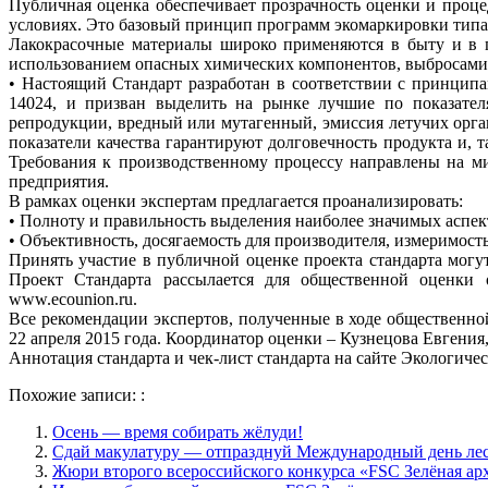
Публичная оценка обеспечивает прозрачность оценки и проц
условиях. Это базовый принцип программ экомаркировки типа 
Лакокрасочные материалы широко применяются в быту и в п
использованием опасных химических компонентов, выбросами 
• Настоящий Стандарт разработан в соответствии с принци
14024, и призван выделить на рынке лучшие по показателя
репродукции, вредный или мутагенный, эмиссия летучих орга
показатели качества гарантируют долговечность продукта и,
Требования к производственному процессу направлены на ми
предприятия.
В рамках оценки экспертам предлагается проанализировать:
• Полноту и правильность выделения наиболее значимых аспек
• Объективность, досягаемость для производителя, измеримост
Принять участие в публичной оценке проекта стандарта мог
Проект Стандарта рассылается для общественной оценки 
www.ecounion.ru.
Все рекомендации экспертов, полученные в ходе общественно
22 апреля 2015 года. Координатор оценки – Кузнецова Евгения,
Аннотация стандарта и чек-лист стандарта на сайте Экологическо
Похожие записи: :
Осень — время собирать жёлуди!
Сдай макулатуру — отпразднуй Международный день лес
Жюри второго всероссийского конкурса «FSC Зелёная ар