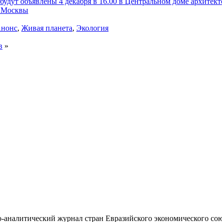
будут объявлены 4 декабря в 16.00 в Центральном доме архитект
е Москвы
нонс
,
Живая планета
,
Экология
в
»
-аналитический журнал стран Евразийского экономического со