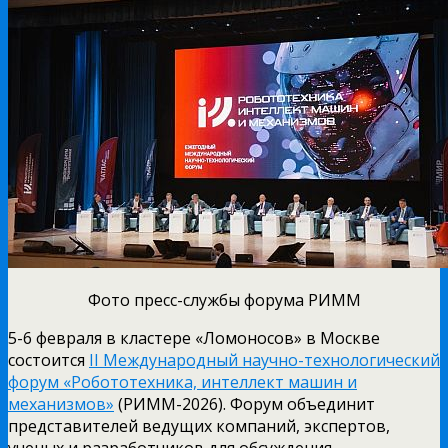
Фото пресс-службы форума РИММ
5-6 февраля в кластере «Ломоносов» в Москве
состоится
II Международный научно-технологический
форум «Робототехника, интеллект машин и
механизмов»
(РИММ-2026). Форум объединит
представителей ведущих компаний, экспертов,
ученых и разработчиков для обсуждения