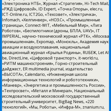
«Электроника НТБ», Журнал «Стратегия», Hi-Tech Mail,
«РЖД Цифровой», ID Expert, «Точка Опоры», elec.ru,
ICT-Online.ru, ICT2Go, «Техсовет», «Электричка»,
Infomach, «Хелпинвер», «НОЗ.С», «Промышленные
страницы», Connect-WIT, «Мебельный Мир», «Лига
Роботов», «Беспилотники (дроны, БПЛА, UAV)», IT
IMPERIAL, научно-технический журнал «РТК», «Москва
промышленная», Expomap, «Монокль», Академия наук
авиации и воздухоплавания, национальный
авиационный журнал «Крылья Родины», RUБЕЖ, Let AI
be, DirectLine, «Цифровой транспорт», it-world.ru,
«РИТМ машиностроения», Горно-строительный
дайджест, ER multimedia journal, издательство
«ВЫСОТА», Calendario, «Инженерная школа
информационных технологий и робототехники»,
«Маневр», «Энергетика и промышленность России»,
«Техпросвет», «Металл и Минерал», Национальный
исследовательский московский государственный
строительный университет, BigBag News, «220
технологий», «Мы, Роботы», «Инфра-М», znanium.ru,