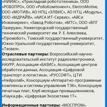
«НИИАС», «Прикладная робототехника», ООО
«РОБОПРО», ООО «РобоКомпонент», ElectroMotive,
ООО «МОТИВ», АО НПЦ «ЭЛВИС», АО НТЦ «Модуль»,
ООО «МДРАЙВ», «АИСА ИТ-Сервис», «АйСи
Инжиниринг», «Завод Роботов», «МТС», ООО «ВПГ
Лазеруан», Нижегородский государственный
технический университет им. Р. Е. Алексеева,
«Промобот», Томский государственный университет,
Южно-Уральский государственный университет,
«Тесвел».
Отраслевые партнеры:
Всероссийский научно-
исследовательский институт радиоэлектроники,
НАУРР, Ассоциация «БАЗИС», Ассоциация центров
обработки данных, Ассоциация «Цифровой
транспорт и логистика», «РУССОФТ», ЦТИ
«Нейролаб», Консорциум «Аппаратно-программные
комплексы и системы управления ТЭК», Консорциум
печатных плат, Клуб молодых промышленников,
«Наука.рф», «Цифровая Экосистема 1Т».
Информационные партнеры:
«МОСПРОМ»,